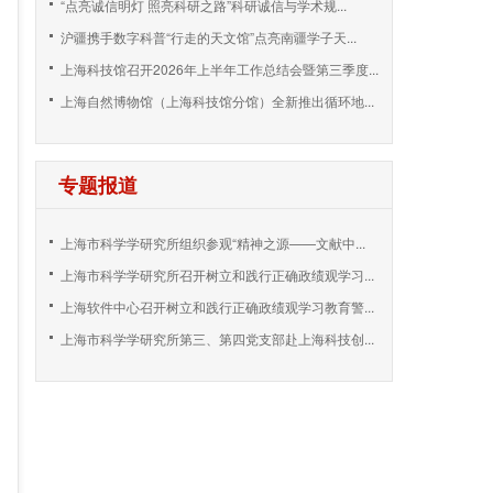
“点亮诚信明灯 照亮科研之路”科研诚信与学术规...
沪疆携手数字科普“行走的天文馆”点亮南疆学子天...
上海科技馆召开2026年上半年工作总结会暨第三季度...
上海自然博物馆（上海科技馆分馆）全新推出循环地...
专题报道
上海市科学学研究所组织参观“精神之源——文献中...
上海市科学学研究所召开树立和践行正确政绩观学习...
上海软件中心召开树立和践行正确政绩观学习教育警...
上海市科学学研究所第三、第四党支部赴上海科技创...