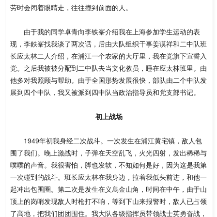
劳时会闭着眼睛走，往往撞到前面的人。
由于我的同学卓青向李铁峯介绍我在上海参加学生运动的表
现，李鉄峯找我谈了两次话，后由大队组织干事姜谟祥和二中队班
长应太林二人介绍，在浦江一个农家的大厅里，我在党旗下宣誓入
党。之后我被被分配到二中队去当文化教员，睡在应太林班里。由
他多对我照顾与帮助。由于全国形势发展很快，部队由二个中队发
展到四个中队，我又被派到四中队当政治指导员和党支部书记。
初上战场
1949年初我身经二次战斗。一次发生在浦江黄宅镇，敌人包
围了我们。晚上激战时，子弹在天空乱飞，火光四射，发出稀稀与
噗噗的声音。我很害怕，脚也发软，不知如何是好，因为这是我第
一次碰到的战斗。班长应太林在我身边，拉着我低头前进，和他一
起冲出包围圈。第二次是发生在义烏金山角，时间在中午，由于山
顶上的岗哨发现敌人时枪打不响，等到下山来报警时，敌人已占领
了高地，把我们团团围住。我大队各级指挥员带领战士英勇奋战，