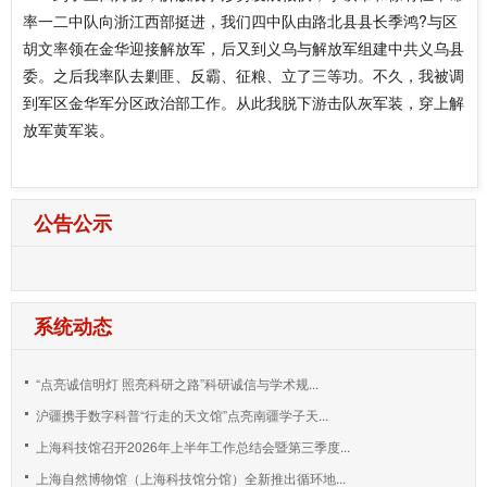
率一二中队向浙江西部挺进，我们四中队由路北县县长季鸿?与区
胡文率领在金华迎接解放军，后又到义乌与解放军组建中共义乌县
委。之后我率队去剿匪、反霸、征粮、立了三等功。不久，我被调
到军区金华军分区政治部工作。从此我脱下游击队灰军装，穿上解
放军黄军装。
公告公示
系统动态
“点亮诚信明灯 照亮科研之路”科研诚信与学术规...
沪疆携手数字科普“行走的天文馆”点亮南疆学子天...
上海科技馆召开2026年上半年工作总结会暨第三季度...
上海自然博物馆（上海科技馆分馆）全新推出循环地...