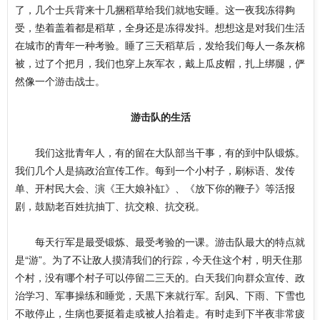
了，几个士兵背来十几捆稻草给我们就地安睡。这一夜我冻得夠
受，垫着盖着都是稻草，全身还是冻得发抖。想想这是对我们生活
在城市的青年一种考验。睡了三天稻草后，发给我们每人一条灰棉
被，过了个把月，我们也穿上灰军衣，戴上瓜皮帽，扎上绑腿，俨
然像一个游击战士。
游击队的生活
我们这批青年人，有的留在大队部当干事，有的到中队锻炼。
我们几个人是搞政治宣传工作。每到一个小村子，刷标语、发传
单、开村民大会、演《王大娘补缸》、《放下你的鞭子》等活报
剧，鼓励老百姓抗抽丁、抗交粮、抗交税。
每天行军是最受锻炼、最受考验的一课。游击队最大的特点就
是“游”。为了不让敌人摸清我们的行踪，今天住这个村，明天住那
个村，没有哪个村子可以停留二三天的。白天我们向群众宣传、政
治学习、军事操练和睡觉，天黒下来就行军。刮风、下雨、下雪也
不敢停止，生病也要挺着走或被人抬着走。有时走到下半夜非常疲