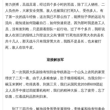
努力拼搏，且战且退，经过四个多小时的苦战，除了三人牺牲、二
人负伤外，大家安全突围。敌人也被我们打死5人、受伤多人。有
了第一次的战斗经验，这次我已不那么怕了，能辨别子弹的远近与
流向，能知道如何隐蔽自己，如何快速前进。因为那时我是政工人
员，没有发到枪，只是跟着部队一起行动。过了半个多月，我听说
敌人在浙江的报纸上刋登这次义烏“剿匪”打死包括穿黑大衣的县长
共十几人，那天战斗只有我穿黑大衣，我既不是县长，也未被打
死，敌人在吹牛皮。
迎接解放军
又一次我跟大队副徐有恒到金华鉄路边一个山头上农民的家里
埋伏了二天一夜。由于人多粮食缺，肚子饿得呱呱叫。当我分到一
碗玉米粥时，吃得真香。到第三天，我们从国民党203师609团起
义人员手中接过四挺重机枪时，我们的精神大振，忘了疲劳，忘了
饥饿，扛着战利品胜利归来。
到了三四月份，解放战争形势发展很快，李铁峯和徐有恒奉命