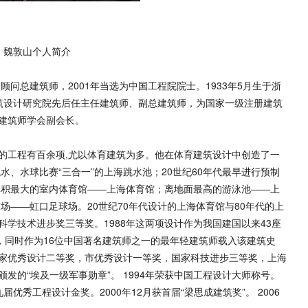
魏敦山个人简介
总建筑师，2001年当选为中国工程院院士。1933年5月生于浙
建筑设计研究院先后任主任建筑师、副总建筑师，为国家一级注册建筑
建筑师学会副会长。
工程有百余项,尤以体育建筑为多。他在体育建筑设计中创造了一
跳水、水球比赛“三合一”的上海跳水池；20世纪60年代最早进行预制
代体积最大的室内体育馆——上海体育馆；离地面最高的游泳池——上
场——虹口足球场。20世纪70年代设计的上海体育馆与80年代的上
学技术进步奖三等奖。1988年这两项设计作为我国建国以来43座
，同时作为16位中国著名建筑师之一的最年轻建筑师载入该建筑史
家优秀设计二等奖，市优秀设计一等奖，国家科技进步三等奖，上海
发的“埃及一级军事勋章”。 1994年荣获中国工程设计大师称号。
届优秀工程设计金奖。2000年12月获首届“梁思成建筑奖”。 2006