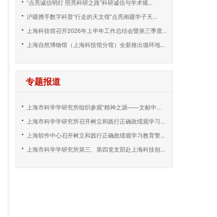
“点亮诚信明灯 照亮科研之路”科研诚信与学术规...
沪疆携手数字科普“行走的天文馆”点亮南疆学子天...
上海科技馆召开2026年上半年工作总结会暨第三季度...
上海自然博物馆（上海科技馆分馆）全新推出循环地...
专题报道
上海市科学学研究所组织参观“精神之源——文献中...
上海市科学学研究所召开树立和践行正确政绩观学习...
上海软件中心召开树立和践行正确政绩观学习教育警...
上海市科学学研究所第三、第四党支部赴上海科技创...