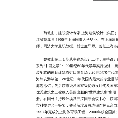
魏敦山，建筑设计专家,上海建筑设计（集团）顾问
江省慈溪县,1955年上海同济大学毕业。在上海
师，同济大学兼职教授、博士生导师。曾任上海市
魏敦山院士长期从事建筑设计工作，主持设计的
系列“中国之最”： 20世纪50年代最早实行游泳、
装配式的体育建筑原虹口体育场；20世纪70年
海静安游泳馆；20世纪90年代国内最大的专业足球
海游泳馆，先后获市级及国家级优秀设计奖及国家科
优秀建筑之二被载入英国出版的“世界建筑史”史册
册。在国外主持设计埃及开罗国际会议中心，获国
市科技进步一等奖，并荣获埃及总统穆巴拉克亲自颁
1997年完成的上海体育场工程，2000年获全国第九