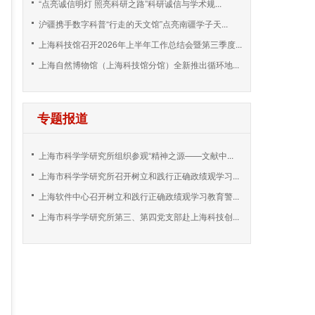
“点亮诚信明灯 照亮科研之路”科研诚信与学术规...
沪疆携手数字科普“行走的天文馆”点亮南疆学子天...
上海科技馆召开2026年上半年工作总结会暨第三季度...
上海自然博物馆（上海科技馆分馆）全新推出循环地...
专题报道
上海市科学学研究所组织参观“精神之源——文献中...
上海市科学学研究所召开树立和践行正确政绩观学习...
上海软件中心召开树立和践行正确政绩观学习教育警...
上海市科学学研究所第三、第四党支部赴上海科技创...