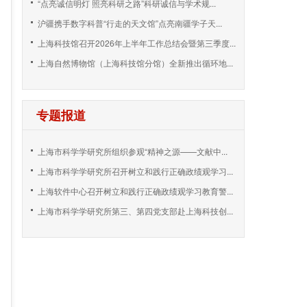
“点亮诚信明灯 照亮科研之路”科研诚信与学术规...
沪疆携手数字科普“行走的天文馆”点亮南疆学子天...
上海科技馆召开2026年上半年工作总结会暨第三季度...
上海自然博物馆（上海科技馆分馆）全新推出循环地...
专题报道
上海市科学学研究所组织参观“精神之源——文献中...
上海市科学学研究所召开树立和践行正确政绩观学习...
上海软件中心召开树立和践行正确政绩观学习教育警...
上海市科学学研究所第三、第四党支部赴上海科技创...