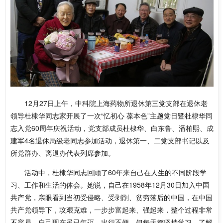
12月27日上午，中科院上海药物所退休第三党支部在退休老
领导杜棣华同志家开展了一次“忆初心 葆本色”主题党日暨杜棣华同
志入党60周年庆祝活动，党支部成员杜棣华、白东鲁、潘柏熙、成
建军4名退休局级老同志参加活动，退休第一、二党支部书记以及
所党群办、离退办代表列席参加。
活动中，杜棣华同志回顾了60年来自己在人生的不同阶段学
习、工作和生活的体会。她说，自己在1958年12月30日加入中国
共产党，亲眼看到当初受侵略、受剥削、贫穷落后的中国，在中国
共产党领导下，攻艰克难，一步步富起来、强起来，整个过程非常
不容易。自己现在虽已年迈，出行不便，但每天都坚持学习，了解