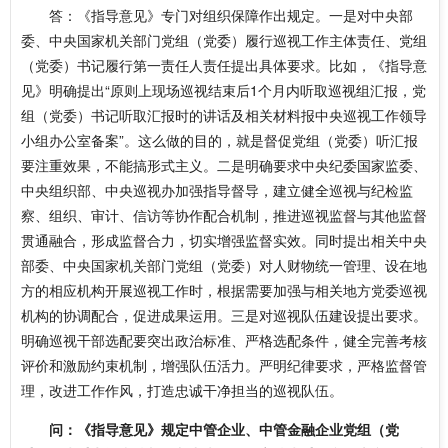
答：《指导意见》专门对组织保障作出规定。一是对中央部
委、中央国家机关部门党组（党委）履行巡视工作主体责任、党组
（党委）书记履行第一责任人责任提出具体要求。比如，《指导意
见》明确提出“原则上现场巡视结束后1个月内听取巡视组汇报，党
组（党委）书记听取汇报时的讲话及相关材料报中央巡视工作领导
小组办公室备案”。这么做的目的，就是督促党组（党委）听汇报
要注重效果，不能搞形式主义。二是明确要求中央纪委国家监委、
中央组织部、中央巡视办加强指导督导，建立健全巡视与纪检监
察、组织、审计、信访等协作配合机制，推进巡视监督与其他监督
贯通融合，形成监督合力，切实增强监督实效。同时提出相关中央
部委、中央国家机关部门党组（党委）对人财物统一管理、设在地
方的相应机构开展巡视工作时，根据需要加强与相关地方党委巡视
机构的协调配合，促进成果运用。三是对巡视队伍建设提出要求。
明确巡视干部选配要突出政治标准、严格选配条件，健全完善考核
评价和激励约束机制，增强队伍活力。严明纪律要求，严格监督管
理，改进工作作风，打造忠诚干净担当的巡视队伍。
问：《指导意见》规定中管企业、中管金融企业党组（党