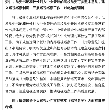
委），党委书记和校长列入中央管理的高校党委可参照本意见，建
立巡视巡察制度，开展巡视巡察工作，对此如何理解。
答：虽然党章和巡视工作条例对中管企业和中管金融企业，以
及党委书记和校长列入中央管理的高校党委开展巡视巡察工作没有
作出具体规定，但目前中管企业、中管金融企业均探索开展了内部
巡视，绝大多数党委书记和校长列入中央管理的高校也开展了巡察
工作。为了规范这两个板块的内部巡视巡察工作，《指导意见》提
出了参照要求，明确相关企业和高校可参照本意见建立巡视巡察制
度，具体可从以下两个方面来理解。一是对相关企业和高校是否开
展巡视巡察工作不作硬性规定，相关党组（党委）要坚持实事求是
原则，根据工作需要，可以建立巡视巡察制度，开展内部巡视巡察
工作。二是已开展巡视巡察工作的相关企业和高校，应当结合实际
贯彻落实《指导意见》精神，准确把握政治巡视要求，突出职能责
任，不简单套用党政机关巡视工作模式，抓好规范化建设，整合监
督力量，注重巡视监督实效，推动巡视巡察工作高质量发展。
问：请您谈谈中央巡视办在贯彻落实《指导意见》方面有哪些
考虑。