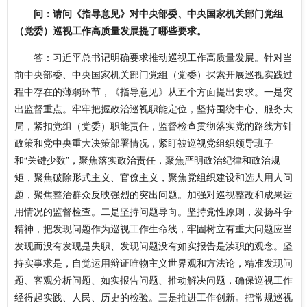
问：请问《指导意见》对中央部委、中央国家机关部门党组
（党委）巡视工作高质量发展提了哪些要求。
答：习近平总书记明确要求推动巡视工作高质量发展。针对当
前中央部委、中央国家机关部门党组（党委）探索开展巡视实践过
程中存在的薄弱环节，《指导意见》从五个方面提出要求。一是突
出监督重点。牢牢把握政治巡视职能定位，坚持围绕中心、服务大
局，紧扣党组（党委）职能责任，监督检查贯彻落实党的路线方针
政策和党中央重大决策部署情况，紧盯被巡视党组织领导班子
和“关键少数”，聚焦落实政治责任，聚焦严明政治纪律和政治规
矩，聚焦破除形式主义、官僚主义，聚焦党组织建设和选人用人问
题，聚焦整治群众反映强烈的突出问题。加强对巡视整改和成果运
用情况的监督检查。二是坚持问题导向。坚持党性原则，发扬斗争
精神，把发现问题作为巡视工作生命线，牢固树立有重大问题应当
发现而没有发现是失职、发现问题没有如实报告是渎职的观念。坚
持实事求是，自觉运用辩证唯物主义世界观和方法论，精准发现问
题、客观分析问题、如实报告问题、推动解决问题，确保巡视工作
经得起实践、人民、历史的检验。三是推进工作创新。把常规巡视