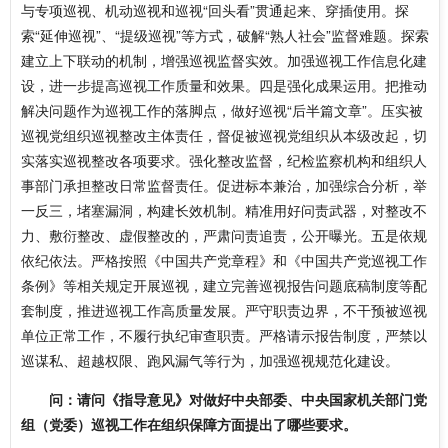
与专项巡视、机动巡视和巡视“回头看”贯通起来、穿插使用。探
索“延伸巡视”、“提级巡视”等方式，破解“熟人社会”监督难题。探索
建立上下联动的机制，增强巡视监督实效。加强巡视工作信息化建
设，进一步提高巡视工作质量和效果。四是强化成果运用。把推动
解决问题作为巡视工作的落脚点，做好巡视“后半篇文章”。压实被
巡视党组织巡视整改主体责任，督促被巡视党组织从本级改起，切
实落实巡视整改各项要求。强化整改监督，纪检监察机构和组织人
事部门承担整改日常监督责任。促进标本兼治，加强综合分析，举
一反三，堵塞漏洞，构建长效机制。精准用好问责武器，对整改不
力、敷衍整改、虚假整改的，严肃问责追责，公开曝光。五是依规
依纪依法。严格按照《中国共产党章程》和《中国共产党巡视工作
条例》等相关规定开展巡视，建立完善巡视报告问题底稿制度等配
套制度，推进巡视工作高质量发展。严守职责边界，不干预被巡视
单位正常工作，不履行执纪审查职责。严格请示报告制度，严禁以
巡谋私、超越权限、跑风漏气等行为，加强巡视规范化建设。
问：请问《指导意见》对做好中央部委、中央国家机关部门党
组（党委）巡视工作在组织保障方面提出了哪些要求。