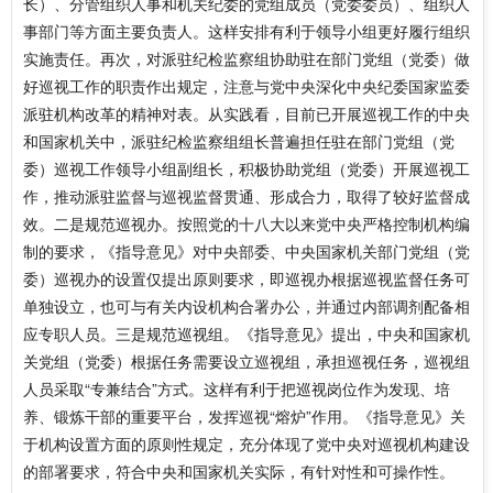
长）、分管组织人事和机关纪委的党组成员（党委委员）、组织人
事部门等方面主要负责人。这样安排有利于领导小组更好履行组织
实施责任。再次，对派驻纪检监察组协助驻在部门党组（党委）做
好巡视工作的职责作出规定，注意与党中央深化中央纪委国家监委
派驻机构改革的精神对表。从实践看，目前已开展巡视工作的中央
和国家机关中，派驻纪检监察组组长普遍担任驻在部门党组（党
委）巡视工作领导小组副组长，积极协助党组（党委）开展巡视工
作，推动派驻监督与巡视监督贯通、形成合力，取得了较好监督成
效。二是规范巡视办。按照党的十八大以来党中央严格控制机构编
制的要求，《指导意见》对中央部委、中央国家机关部门党组（党
委）巡视办的设置仅提出原则要求，即巡视办根据巡视监督任务可
单独设立，也可与有关内设机构合署办公，并通过内部调剂配备相
应专职人员。三是规范巡视组。《指导意见》提出，中央和国家机
关党组（党委）根据任务需要设立巡视组，承担巡视任务，巡视组
人员采取“专兼结合”方式。这样有利于把巡视岗位作为发现、培
养、锻炼干部的重要平台，发挥巡视“熔炉”作用。《指导意见》关
于机构设置方面的原则性规定，充分体现了党中央对巡视机构建设
的部署要求，符合中央和国家机关实际，有针对性和可操作性。