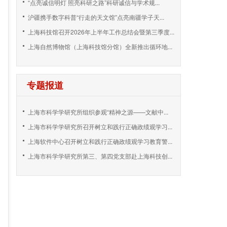
“点亮诚信明灯 照亮科研之路”科研诚信与学术规...
沪疆携手数字科普“行走的天文馆”点亮南疆学子天...
上海科技馆召开2026年上半年工作总结会暨第三季度...
上海自然博物馆（上海科技馆分馆）全新推出循环地...
专题报道
上海市科学学研究所组织参观“精神之源——文献中...
上海市科学学研究所召开树立和践行正确政绩观学习...
上海软件中心召开树立和践行正确政绩观学习教育警...
上海市科学学研究所第三、第四党支部赴上海科技创...