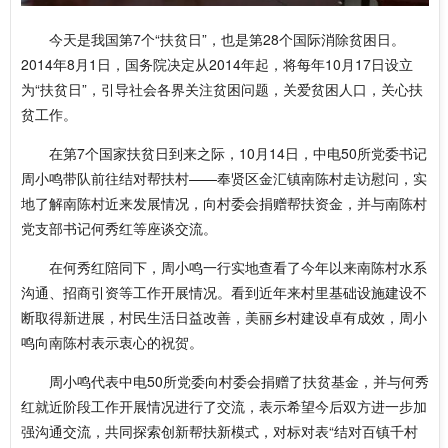
今天是我国第7个“扶贫日”，也是第28个国际消除贫困日。
2014年8月1日，国务院决定从2014年起，将每年10月17日设立
为“扶贫日”，引导社会各界关注贫困问题，关爱贫困人口，关心扶
贫工作。
在第7个国家扶贫日到来之际，10月14日，中电50所党委书记
周小鸣带队前往结对帮扶村——奉贤区金汇镇南陈村走访慰问，实
地了解南陈村近来发展情况，向村委会捐赠帮扶资金，并与南陈村
党支部书记何秀红等座谈交流。
在何秀红陪同下，周小鸣一行实地查看了今年以来南陈村水系
沟通、招商引资等工作开展情况。看到近年来村里基础设施建设不
断取得新进展，村民生活日益改善，美丽乡村建设卓有成效，周小
鸣向南陈村表示衷心的祝贺。
周小鸣代表中电50所党委向村委会捐赠了扶贫基金，并与何秀
红就近阶段工作开展情况进行了交流，表示希望今后双方进一步加
强沟通交流，共同探索创新帮扶新模式，对标对表“结对百镇千村