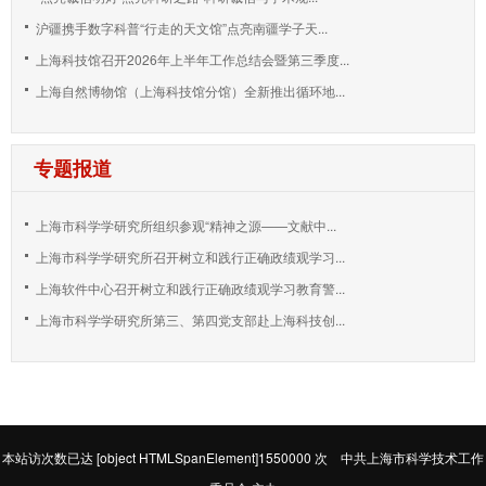
沪疆携手数字科普“行走的天文馆”点亮南疆学子天...
上海科技馆召开2026年上半年工作总结会暨第三季度...
上海自然博物馆（上海科技馆分馆）全新推出循环地...
专题报道
上海市科学学研究所组织参观“精神之源——文献中...
上海市科学学研究所召开树立和践行正确政绩观学习...
上海软件中心召开树立和践行正确政绩观学习教育警...
上海市科学学研究所第三、第四党支部赴上海科技创...
本站访次数已达
[object HTMLSpanElement]1550000
次 中共上海市科学技术工作