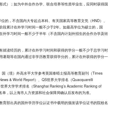
形式）；如为中外合作办学、联合培养等性质毕业生，应同时获得国
学位的，不含国内大专起点本科、有关国家高等教育文凭（HND）、
阶段累计在外学习时间一般不少于2年。如最高学位为硕士的，国
在外学习时间一般不少于半年（不含国内计划外招生的合作办学及转
有就读经历的，累计在外学习时间和获得的学分一般不少于总学习时
利用暑期等在国内通过非学历教育获得学分的，累计在外获得的学分一
。国（境）外高水平大学参考英国泰晤士报高等教育副刊（Times
ews & World Report）、QS世界大学排名（Quacquarelli
科世界大学学术排名（Shanghai Ranking’s Academic Ranking of
500名高校名单，以上海市人力资源和社会保障局确认后发布的为准。
教育部出具的国外学历学位认证书中载明的颁发该学位证书的院校名