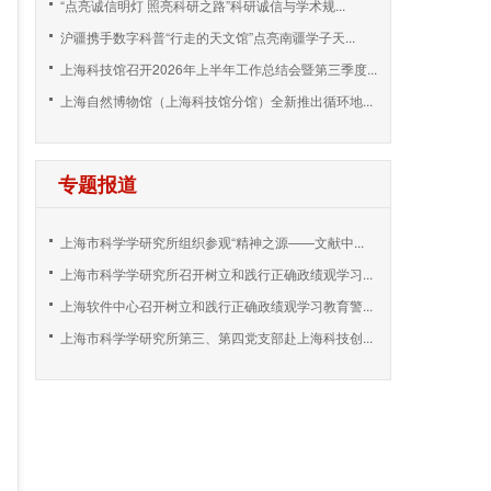
“点亮诚信明灯 照亮科研之路”科研诚信与学术规...
沪疆携手数字科普“行走的天文馆”点亮南疆学子天...
上海科技馆召开2026年上半年工作总结会暨第三季度...
上海自然博物馆（上海科技馆分馆）全新推出循环地...
专题报道
上海市科学学研究所组织参观“精神之源——文献中...
上海市科学学研究所召开树立和践行正确政绩观学习...
上海软件中心召开树立和践行正确政绩观学习教育警...
上海市科学学研究所第三、第四党支部赴上海科技创...