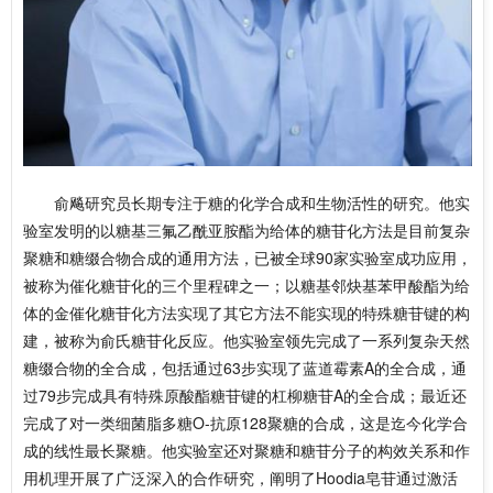
俞飚研究员长期专注于糖的化学合成和生物活性的研究。他实
验室发明的以糖基三氟乙酰亚胺酯为给体的糖苷化方法是目前复杂
聚糖和糖缀合物合成的通用方法，已被全球90家实验室成功应用，
被称为催化糖苷化的三个里程碑之一；以糖基邻炔基苯甲酸酯为给
体的金催化糖苷化方法实现了其它方法不能实现的特殊糖苷键的构
建，被称为俞氏糖苷化反应。他实验室领先完成了一系列复杂天然
糖缀合物的全合成，包括通过63步实现了蓝道霉素A的全合成，通
过79步完成具有特殊原酸酯糖苷键的杠柳糖苷A的全合成；最近还
完成了对一类细菌脂多糖O-抗原128聚糖的合成，这是迄今化学合
成的线性最长聚糖。他实验室还对聚糖和糖苷分子的构效关系和作
用机理开展了广泛深入的合作研究，阐明了Hoodia皂苷通过激活