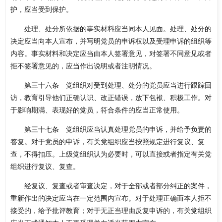
护，应当受到保护。
处理、处分所依据的事实材料应当同本人见面。处理、处分的
决定应当向本人宣布，并写明党员的申诉权以及受理申诉的组织等
内容。事实材料和决定应当由本人签署意见，对签署不同意见或者
拒不签署意见的，应当作出说明或者注明情况。
第三十六条 党组织对受到处理、处分的党员应当进行跟踪回
访，教育引导他们正确认识、改正错误，放下包袱、积极工作。对
于影响期满、表现好的党员，符合条件的应当正常使用。
第三十七条 党组织应当认真处理党员的申诉，并给予负责的
答复。对于党员的申诉，有关党组织应当按照规定进行复议、复
查，不得扣压。上级党组织认为必要时，可以直接或者指定有关党
组织进行复议、复查。
经复议、复查或者审查决定，对于全部或者部分纠正的案件，
重新作出的决定应当在一定范围内宣布。对于处理正确而本人拒不
接受的，给予批评教育；对于无正当理由反复申诉的，有关党组织