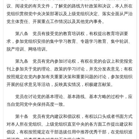
议、阅读党的有关文件，了解党的路线方针政策和决议，本人所在
党组织贯彻党中央决策部署以及上级党组织决定、落实全面从严治
党主体责任、开展重点工作情况以及其他党内事务。
第八条 党员有接受党的教育培训权，有权提出教育培训要
求，参加党组织安排的集中学习教育、专题学习教育、集中轮训、
脱产培训、网络培训。
第九条 党员有党内参加讨论权，有权在党的会议上和党报党
刊上参加关于党的理论、政策的学习讨论，并充分发表意见；有权
按照规定在党内参加有关重要决策和重要问题的讨论，参加党组织
开展的征求意见等活动，反映真实情况，积极建言献策。
党员在讨论党的基本理论、基本路线、基本方略的过程中，应
当自觉同党中央保持高度一致。
第十条 党员有党内建议和倡议权，有权以口头或者书面方式
对本人所在党组织、上级党组织直至中央的各方面工作提出建议和
倡议，有权按照规定在干部选拔任用中推荐优秀干部，在党组织巡