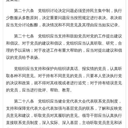
第二十六条 党组织讨论决定问题必须坚持民主集中制，执行
少数服从多数原则，决定重要问题应当按照规定进行表决。表决前
应当充分讨论酝酿，表决情况和不同意见及其理由应当如实记录。
第二十七条 党组织应当支持和鼓励党员对党的工作提出建议
和倡议。对于党员的建议和倡议，党组织应当认真听取、研究，合
理的予以采纳；对于改进工作有重大帮助的，应当对提出建议和倡
议的党员给予表扬。
党组织应当支持和保护向组织讲真话、报实情的党员，认真听
取各种不同意见。对于持有不同意见的党员，只要本人坚决执行党
的决议和政策，就不得对其歧视或者进行追究；对于持有错误意见
的党员，应当进行批评、帮助、教育。
第二十八条 党组织应当健全党代表大会代表联系党员制度，
支持和保障党代表大会代表加强与基层党员的联系，了解和反映党
员意见和建议，听取党员对其履职的意见。领导干部应当认真执行
直接联系党员制度，深入实际、深入基层，主动听取党员意见和诉