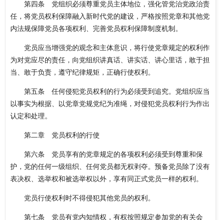
第四条 党组织必须尊重党员主体地位，强化管党治党政治责
任，将党员权利保障融入新时代党的建设，严格按照党章和其他党
内法规保障党员各项权利、完善党员权利保障制度机制。
党员应当增强党的观念和主体意识，将行使党章规定的权利作
为对党应尽的责任，向党组织讲真话、讲实话、讲心里话，敢于担
当、敢于负责，遵守纪律规矩，正确行使权利。
第五条 任何侵犯党员权利的行为必须受到追究。党组织应当
以事实为根据、以党章党规党纪为准绳，对侵犯党员权利行为作出
认定和处理。
第二章 党员权利的行使
第六条 党员享有的党章规定的各项权利必须受到尊重和保
护，党的任何一级组织、任何党员都无权剥夺。预备党员除了没有
表决权、选举权和被选举权以外，享有同正式党员一样的权利。
党员行使权利时不得侵犯其他党员的权利。
第七条 党员有党内知情权，有权按照规定参加党的有关会