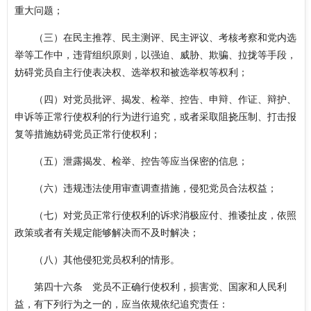
重大问题；
（三）在民主推荐、民主测评、民主评议、考核考察和党内选
举等工作中，违背组织原则，以强迫、威胁、欺骗、拉拢等手段，
妨碍党员自主行使表决权、选举权和被选举权等权利；
（四）对党员批评、揭发、检举、控告、申辩、作证、辩护、
申诉等正常行使权利的行为进行追究，或者采取阻挠压制、打击报
复等措施妨碍党员正常行使权利；
（五）泄露揭发、检举、控告等应当保密的信息；
（六）违规违法使用审查调查措施，侵犯党员合法权益；
（七）对党员正常行使权利的诉求消极应付、推诿扯皮，依照
政策或者有关规定能够解决而不及时解决；
（八）其他侵犯党员权利的情形。
第四十六条 党员不正确行使权利，损害党、国家和人民利
益，有下列行为之一的，应当依规依纪追究责任：