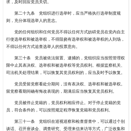
求，及时回应党员关切。
第二十九条 党组织进行选举时，应当严格执行选举制度规
则，充分体现选举人的意志。
党的任何组织和任何党员不得以任何方式妨碍党员在党内自主
行使选举权和被选举权，不得阻挠有选举权和被选举权的人到场，
不得以任何方式追查选举人的投票意向。
第三十条 党员被依法留置、逮捕的，党组织应当按照管理权
限中止其表决权、选举权和被选举权等党员权利。根据监察机关、
司法机关处理结果，可以恢复其党员权利的，应当及时予以恢复。
党员受留党察看处分期间，没有表决权、选举权和被选举权。
留党察看期间确有悔改表现的，期满后应当恢复其党员权利。
党员被停止党籍的，党员权利相应停止。对于停止党籍的党
员，符合条件的，可以按照规定程序恢复党籍和党员权利。
第三十一条 党组织在巡视巡察和检查督查中，可以通过个别
谈话、召开座谈会、调查研究、受理来信来访等方式，广泛收集和