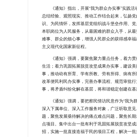
《通知》指出，开展“我为群众办实事”实践
总结经验、观照现实、推动工作结合起来，弘扬党
识、为民情怀，发挥基层党组织战斗堡垒作用、党
本职岗位为人民服务，从最困难的群众入手，从最
难事、群众的烦心事，增强人民群众的获得感幸福
主义现代化国家新征程。
《通知》强调，要聚焦聚力重点任务，着力贯
生活；着力巩固拓展脱贫攻坚成果办实事，建设美
事，推动幼有所育、学有所教、劳有所得、病有所
改革便民利民办实事，完善办事流程、规范审批行
事，将矛盾纠纷化解在基层，将和谐稳定创建在基
《通知》强调，要把察民情访民意作为“我为
深入下属单位、深入工作服务对象，广泛听取意见
题，聚焦发展亟待解决的痛点难点问题，聚焦长期
点项目。集中出台一批有利于巩固拓展脱贫攻坚成
招，实施一批直接造福于民的项目工程，解决一批