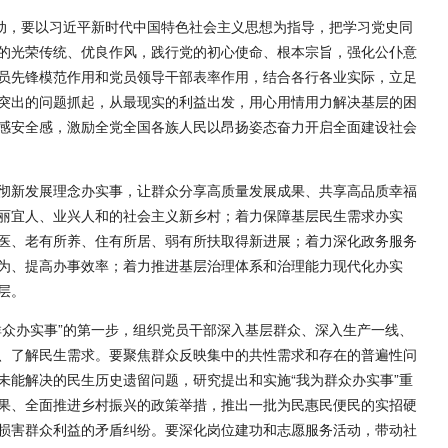
活动，要以习近平新时代中国特色社会主义思想为指导，把学习党史同
的光荣传统、优良作风，践行党的初心使命、根本宗旨，强化公仆意
员先锋模范作用和党员领导干部表率作用，结合各行各业实际，立足
突出的问题抓起，从最现实的利益出发，用心用情用力解决基层的困
感安全感，激励全党全国各族人民以昂扬姿态奋力开启全面建设社会
彻新发展理念办实事，让群众分享高质量发展成果、共享高品质幸福
丽宜人、业兴人和的社会主义新乡村；着力保障基层民生需求办实
医、老有所养、住有所居、弱有所扶取得新进展；着力深化政务服务
为、提高办事效率；着力推进基层治理体系和治理能力现代化办实
层。
群众办实事”的第一步，组织党员干部深入基层群众、深入生产一线、
、了解民生需求。要聚焦群众反映集中的共性需求和存在的普遍性问
未能解决的民生历史遗留问题，研究提出和实施“我为群众办实事”重
果、全面推进乡村振兴的政策举措，推出一批为民惠民便民的实招硬
损害群众利益的矛盾纠纷。要深化岗位建功和志愿服务活动，带动社