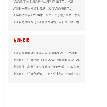
“点亮诚信明灯 照亮科研之路”科研诚信与学术规...
沪疆携手数字科普“行走的天文馆”点亮南疆学子天...
上海科技馆召开2026年上半年工作总结会暨第三季度...
上海自然博物馆（上海科技馆分馆）全新推出循环地...
专题报道
上海市科学学研究所组织参观“精神之源——文献中...
上海市科学学研究所召开树立和践行正确政绩观学习...
上海软件中心召开树立和践行正确政绩观学习教育警...
上海市科学学研究所第三、第四党支部赴上海科技创...