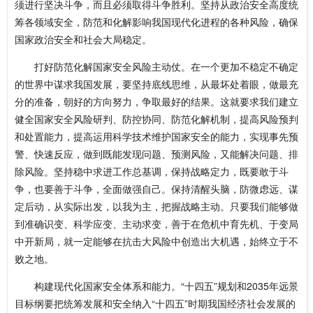
须进行坚决斗争，而且必须取得斗争胜利。坚持从政治安全高度统
筹各领域安全，防范和化解影响我国现代化进程的各种风险，确保
国家政治安全和社会大局稳定。
打好防范化解国家安全风险主动仗。在一个更加不稳定不确定
的世界中谋求我国发展，要坚持底线思维，从最坏处着眼，做最充
分的准备，朝好的方向努力，争取最好的结果。这就要求我们建立
健全国家安全风险研判、防控协同、防范化解机制，提高风险预判
和处置能力，提高运用科学技术维护国家安全的能力，实现事先预
警、快速反应，做到既能发现问题、预测风险，又能解决问题、排
除风险。坚持稳中求进工作总基调，保持战略定力，既要敢于斗
争，也要善于斗争，全面做强自己。保持清醒头脑，防微虑远、谋
定后动，从实际出发，以我为主，把握战略主动。只要我们能够做
到准确识变、科学应变、主动求变，善于在危机中育先机、于变局
中开新局，就一定能够在抗击大风险中创造出大机遇，始终立于不
败之地。
构建现代化国家安全体系和能力。“十四五”规划和2035年远景
目标纲要把统筹发展和安全纳入“十四五”时期我国经济社会发展的