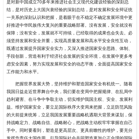
是对新中国成立70多年来推进社会主义现代化建设经验的深刻总
结，是对历史上大国兴衰经验的深刻总结，是对发展和安全辩证统
一关系的深刻认识和把握，是着眼于在不稳定不确定发展环境中更
好推进中华民族伟大复兴的重要战略部署。没有发展，安全就没有
保障；没有安全，发展就不可持续，已经取得的成果也会失去。必
须坚持发展和安全并重，实现高质量发展和高水平安全良性互动，
既通过发展提升国家安全实力，又深入推进国家安全思路、体制、
手段创新，营造有利于经济社会发展的安全环境，在发展中更多考
虑安全因素，努力实现发展和安全的动态平衡，全面提高国家安全
工作能力和水平。
把握世界发展大势，坚持维护和塑造国家安全有机统一。随着
我国日益走近世界舞台中央，我们要在变局中把握规律、在乱局中
趋利避害、在斗争中争取主动，切实维护我国主权、安全、发展利
益。维护国家安全，要立足国际秩序大变局来把握，立足防范风险
的大前提来统筹，立足我国发展重要战略机遇期大背景来谋划，保
持战略定力、战略自信、战略耐心，把战略主动权牢牢掌握在自己
手中。同时要看到，塑造是更高层次、更具前瞻性的维护，要充分
发挥负责任大国作用，引导国际社会共同塑造更加公正合理的国际