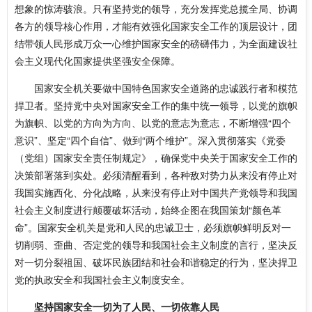
想象的惊涛骇浪。只有坚持党的领导，充分发挥党总揽全局、协调
各方的领导核心作用，才能有效强化国家安全工作的顶层设计，团
结带领人民形成万众一心维护国家安全的磅礴伟力，为全面建设社
会主义现代化国家提供坚强安全保障。
国家安全机关要做中国特色国家安全道路的忠诚践行者和模范
捍卫者。坚持党中央对国家安全工作的集中统一领导，以党的旗帜
为旗帜、以党的方向为方向、以党的意志为意志，不断增强“四个
意识”、坚定“四个自信”、做到“两个维护”。深入贯彻落实《党委
（党组）国家安全责任制规定》，确保党中央关于国家安全工作的
决策部署落到实处。必须清醒看到，各种敌对势力从来没有停止对
我国实施西化、分化战略，从来没有停止对中国共产党领导和我国
社会主义制度进行颠覆破坏活动，始终企图在我国策划“颜色革
命”。国家安全机关是党和人民的忠诚卫士，必须旗帜鲜明反对一
切削弱、歪曲、否定党的领导和我国社会主义制度的言行，坚决反
对一切分裂祖国、破坏民族团结和社会和谐稳定的行为，坚决捍卫
党的执政安全和我国社会主义制度安全。
坚持国家安全一切为了人民、一切依靠人民