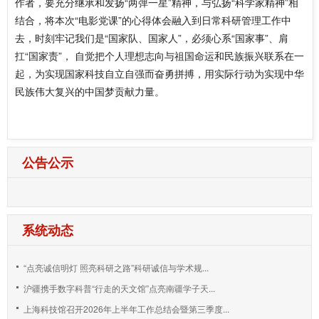
作者，要充分继承和发扬“两弹一星”精神，与弘扬“科学家精神”相
结合，将本次“电影党课”的心得体会融入到日常科研管理工作中
去，时刻牢记我们是“国家队、国家人”，必须心系“国家事”、肩
扛“国家责”， 自觉把个人理想志向与祖国命运和民族振兴联系在一
起，为实现国家科技自立自强而奋勇拼搏，用实际行动为实现中华
民族伟大复兴的中国梦贡献力量。
公告公示
系统动态
“点亮诚信明灯 照亮科研之路”科研诚信与学术规...
沪疆携手数字科普“行走的天文馆”点亮南疆学子天...
上海科技馆召开2026年上半年工作总结会暨第三季度...