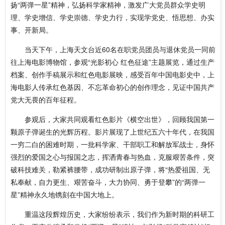
扬“两弹一星”精神，弘扬科学家精神，激发广大党员群众学史明
理、学史增信、学史崇德、学史力行，实现学党史、悟思想、办实
事、开新局。
当天下午，上海天文台近60名在职党员团员与退休党员一同前
往上海电影博物馆，参观“光影初心 红色征途”主题展览，通过生产
档案、创作手稿展示和红色电影展映，感受百年中国电影史中，上
海电影人传承红色基因、不忘革命初心的创作理念，见证中国共产
党大无畏的百年征程。
参观后，大家共同观看红色影片《横空出世》，回顾我国第一
颗原子弹诞生的光辉历程。影片展现了上世纪五六十年代，在我国
一穷二白的困难时期，一批科学家、干部职工和解放军战士，身怀
强烈的爱国之心与报国之志，挥洒青春与热血，克服艰苦条件，突
破科技难关，勒紧裤腰带，成功研制出原子弹，将“热爱祖国、无
私奉献，自力更生、艰苦奋斗，大力协同、勇于登攀”的“两弹一
星”精神永久地镌刻在中国大地上。
重温这段辉煌历史，大家纷纷表示，我们作为新时期的科研工