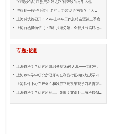
“点亮诚信明灯 照亮科研之路”科研诚信与学术规...
沪疆携手数字科普“行走的天文馆”点亮南疆学子天...
上海科技馆召开2026年上半年工作总结会暨第三季度...
上海自然博物馆（上海科技馆分馆）全新推出循环地...
专题报道
上海市科学学研究所组织参观“精神之源——文献中...
上海市科学学研究所召开树立和践行正确政绩观学习...
上海软件中心召开树立和践行正确政绩观学习教育警...
上海市科学学研究所第三、第四党支部赴上海科技创...