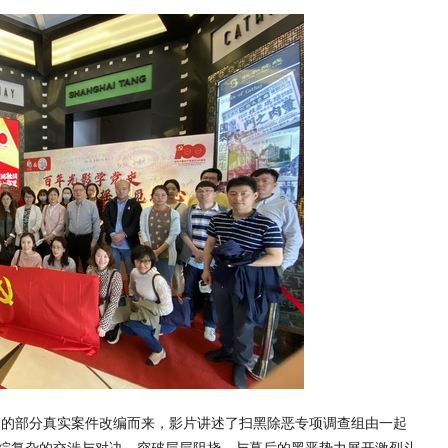
中的部分真实案件改编而来，影片讲述了扫黑除恶专项调查组由一起
综复杂的交涉与对决，突破层层阻挠，与幕后的黑恶势力展开激烈斗