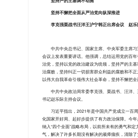
坚持严的主基调不动摇
坚持不懈把全面从严治党向纵深推进
李克强栗战书汪洋王沪宁韩正出席会议 赵乐
中共中央总书记、国家主席、中央军委主席习
会议上发表重要讲话。他强调，总结运用党的百年
治党，坚持以党的政治建设为统领，坚持严的主基
治腐败，坚持纠正一切损害群众利益的腐败和不正
以伟大自我革命引领伟大社会革命，坚持不懈把全
中共中央政治局常委李克强、栗战书、汪洋、
书记赵乐际主持会议。
习近平指出，2021年是中国共产党成立一
化国家开好局、起好步提供了有力政治保障。今年
纳入“四个全面”战略布局，以前所未有的勇气和
气，解决了许多长期没有解决的顽瘴痼疾，清除了