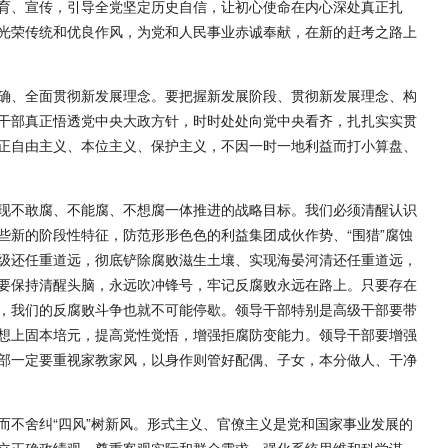
育、宣传，引导全党坚定历史自信，让初心使命在内心深处真正扎
光荣传统和优良作风，为党和人民事业赤诚奉献，在新的赶考之路上
确、全面贯彻新发展理念。要把握新发展阶段、贯彻新发展理念、构
干部真正悟透党中央大政方针，时时处处向党中央看齐，扎扎实实贯
正自由主义、本位主义、保护主义，不因一时一地利益而打小算盘、
现不敢腐、不能腐、不想腐一体推进的战略目标。我们必须清醒认识
些新的阶段性特征，防范形形色色的利益集团成伙作势、“围猎”腐蚀
级还任重道远，彻底铲除腐败滋生土壤、实现海晏河清还任重道远，
要保持清醒头脑，永远吹冲锋号，牢记反腐败永远在路上。只要存在
，我们的反腐败斗争也就不可能停歇。领导干部特别是高级干部要带
想上固本培元，提高党性觉悟，增强拒腐防变能力。领导干部要增强
部一定要重视家教家风，以身作则管好配偶、子女，本分做人、干净
而不舍纠“四风”树新风。形式主义、官僚主义是党和国家事业发展的