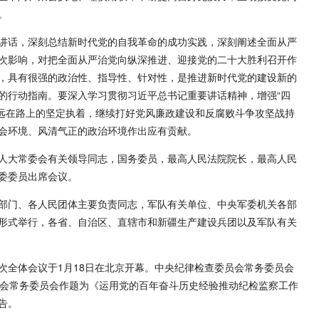
。
讲话，深刻总结新时代党的自我革命的成功实践，深刻阐述全面从严
次影响，对把全面从严治党向纵深推进、迎接党的二十大胜利召开作
，具有很强的政治性、指导性、针对性，是推进新时代党的建设新的
的行动指南。要深入学习贯彻习近平总书记重要讲话精神，增强“四
以永远在路上的坚定执着，继续打好党风廉政建设和反腐败斗争攻坚战持
会环境、风清气正的政治环境作出应有贡献。
人大常委会有关领导同志，国务委员，最高人民法院院长，最高人民
委委员出席会议。
部门、各人民团体主要负责同志，军队有关单位、中央军委机关各部
形式举行，各省、自治区、直辖市和新疆生产建设兵团以及军队有关
次全体会议于1月18日在北京开幕。中央纪律检查委员会常务委员会
员会常务委员会作题为《运用党的百年奋斗历史经验推动纪检监察工作
告。