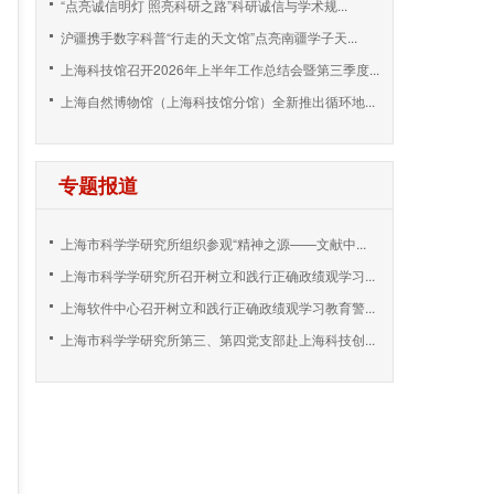
“点亮诚信明灯 照亮科研之路”科研诚信与学术规...
沪疆携手数字科普“行走的天文馆”点亮南疆学子天...
上海科技馆召开2026年上半年工作总结会暨第三季度...
上海自然博物馆（上海科技馆分馆）全新推出循环地...
专题报道
上海市科学学研究所组织参观“精神之源——文献中...
上海市科学学研究所召开树立和践行正确政绩观学习...
上海软件中心召开树立和践行正确政绩观学习教育警...
上海市科学学研究所第三、第四党支部赴上海科技创...