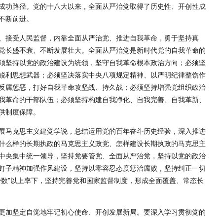
成功路径。党的十八大以来，全面从严治党取得了历史性、开创性成
不断前进。
、接受人民监督，内靠全面从严治党、推进自我革命，勇于坚持真
党长盛不衰、不断发展壮大。全面从严治党是新时代党的自我革命的
须坚持以党的政治建设为统领，坚守自我革命根本政治方向；必须坚
锐利思想武器；必须坚决落实中央八项规定精神、以严明纪律整饬作
反腐惩恶，打好自我革命攻坚战、持久战；必须坚持增强党组织政治
我革命的干部队伍；必须坚持构建自我净化、自我完善、自我革新、
供制度保障。
展马克思主义建党学说，总结运用党的百年奋斗历史经验，深入推进
什么样的长期执政的马克思主义政党、怎样建设长期执政的马克思主
中央集中统一领导，坚持党要管党、全面从严治党，坚持以党的政治
钉子精神加强作风建设，坚持以零容忍态度惩治腐败，坚持纠正一切
少数”以上率下，坚持完善党和国家监督制度，形成全面覆盖、常态长
更加坚定自觉地牢记初心使命、开创发展新局。要深入学习贯彻党的