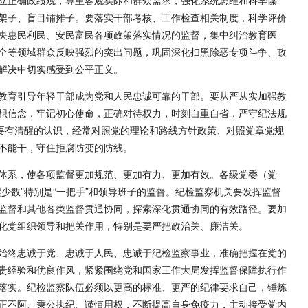
立正确政绩观，尊重客观实际和群众需求，强化系统思维和科学谋
架子、盲目铺摊子。要落实干部考核、工作检查相关制度，科学评价
央惠民利民、安民富民各项政策落实情况的监督，集中纠治教育医
全等领域群众反映强烈的突出问题，巩固深化扫黑除恶专项斗争、政
解决中切实感受到公平正义。
教育引导年轻干部成为党和人民忠诚可靠的干部。要从严从实加强教
想信念，牢记初心使命，正确对待权力，时刻自重自省，严守纪法规
定要有清醒的认识，经常对照党的理论和路线方针政策、对照党章党规
不能干，守住拒腐防变的防线。
体系，使各项监督更加规范、更加有力、更加有效。各级党委（党
少数”特别是“一把手”和领导班子的监督。纪检监察机关要发挥监督
监督和其他各类监督贯通协同，探索深化贯通协同的有效路径。要加
化党组织领导和把关作用，特别是要严把政治关、廉洁关。
始终忠诚于党、忠诚于人民、忠诚于纪检监察事业，准确把握在党的
贵经验和优良作风，紧紧围绕党和国家工作大局发挥监督保障执行作
落实。纪检监察队伍必须以更高的标准、更严的纪律要求自己，锤炼
正不阿、秉公执纪、谨慎用权，不断提高自身免疫力，主动接受党内