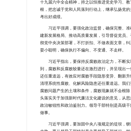
十九届六中全会精神，持之以恒推进党史学习、教
根，把忠诚于党和人民落到行动上，继承弘扬党的
考出好成绩。
习近平强调，要强化政治监督，确保完整、准
建新发展格局、推动高质量发展，引导督促党员、
彻党中央决策部署，不打折扣、不做表面文章，纠
耍小聪明，确保执行不偏向、不变通、不走样。
习近平指出，要保持反腐败政治定力，不断实
到，腐败和反腐败较量还在激烈进行，并呈现出一
还任重道远，有效应对腐败手段隐形变异、翻新升
清理系统性腐败、化解风险隐患还任重道远。我们
腐败问题产生的土壤和条件，腐败现象就不会根除
头落实关于加强新时代廉洁文化建设的意见，从思
政治敏锐性和政治鉴别力。领导干部特别是高级干
做事。
习近平强调，要加固中央八项规定的堤坝，锲