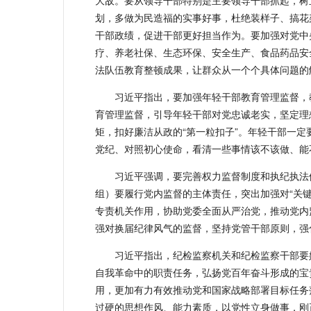
大敌。要从领导干部特别是主要领导干部抓起，树
划，多做为民造福的实事好事，杜绝装样子、搞花
干部政绩，促进干部更好担当作为。要加强对党中
疗、养老社保、生态环保、安全生产、食品药品安
法队伍教育整顿成果，让群众从一个个具体问题的
习近平指出，要加强年轻干部教育管理监督，
育管理监督，引导年轻干部对党忠诚老实，坚定理
矩，扣好廉洁从政的“第一粒扣子”。年轻干部一
党纪、对照初心使命，看清一些事情该不该做、能
习近平强调，要完善权力监督制度和执纪执法
组）要履行党内监督的主体责任，突出加强对“关键
专责机关作用，协助党委全面从严治党，推动党内
强对换届纪律风气的监督，坚持党管干部原则，强
习近平指出，纪检监察机关和纪检监察干部要
自我革命中的职责任务，弘扬党百年奋斗形成的宝
用，更加有力有效推动党和国家战略部署目标任务
过硬的思想作风、能力素质，以党性立身做事，刚