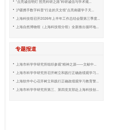
“点亮诚信明灯 照亮科研之路”科研诚信与学术规...
沪疆携手数字科普“行走的天文馆”点亮南疆学子天...
上海科技馆召开2026年上半年工作总结会暨第三季度...
上海自然博物馆（上海科技馆分馆）全新推出循环地...
专题报道
上海市科学学研究所组织参观“精神之源——文献中...
上海市科学学研究所召开树立和践行正确政绩观学习...
上海软件中心召开树立和践行正确政绩观学习教育警...
上海市科学学研究所第三、第四党支部赴上海科技创...