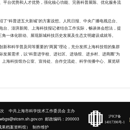
、平台优势和人才优势，强化核心功能、完善科普展陈、优化服务流
绍了“科普进五大新城”的方案设想。人民日报、中央广播电视总台、
电台、澎湃新闻、上海科技报记者结合工作实际，畅谈体会想法，提
长三角一体化联动、展现新城科技历史发展及生态文明建设成就等。
创新和科学普及同等重要的“两翼”理论，充分发挥上海科技馆的集群
际发展需求，以“科普进学校、进社区、进场馆、进乡村、进商圈”为
径。上海科技馆办公室、宣传处、合作交流处、科学传播中心、展览研
次 中共上海市科学技术工作委员会 主办
沪ICP备
@stcsm.sh.gov.cn 邮政编码：200003
14017396号-1
成果档案资料馆） 制作维护