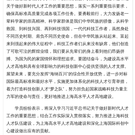
关于做好新时代人才工作的重要思想，落实一系列重要指示要求，
确保高标准高质量完成各项工作任务。要勇毅前行，大力发扬老一
辈科学家的崇高精神。科学家群体是我们中华民族的骄傲，从科学
救国、到科技兴国、再到科技强国，一代代科技工作者，虽然身处
不同历史时期、肩负不同历史使命，但在中华民族从站起来、富起
来到强起来的伟大征程中，科技工作者们从来没有缺席，他们创造
了可歌可泣的辉煌业绩，我们要从先辈们的身上看到他们昂扬拼
搏、为国为民的家国情怀和理想追求。要团结奋斗，为建设高水平
人才高地和具有全球影响力的科技创新中心提供坚强的人才支撑。
展望未来，要充分发挥“海纳百川”的综合性开放优势，进一步对标
国际最高标准和最好水平，实施更加体系化的科技人才引育举措，
着力打造科技创新人才“梦之队”，努力担负起国家战略科技力量主
力军的使命与责任，更好地推进上海高水平人才高地建设。
学员纷纷表示，将深入学习习近平总书记关于做好新时代人才
工作的重要思想，结合工作实际深入贯彻落实，努力推进上海科技
人才队伍建设，为上海高水平人才高地建设和深化上海国际科创中
心建设做出应有的贡献。