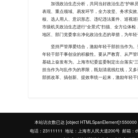
加强政治生态分析，共同当好政治生态“护林
表现、重点领域、易发环节，全力攻坚、务求实效
核、选人用人、意识形态、违纪违法案件、巡视巡
市级机关政治生态进行“全景式”扫描、全方位体检
地区、部门党委拿出净化政治生态的举措，为年轻
坚持严管厚爱结合，激励年轻干部担当作为。
年轻干部干事创业的积极性。要从严教育、从严管
基础上奋发有为。上海市纪委监委制定出台落实“
担当作为与乱作为的界限，既划清底线红线，又多
部抓改革、搞创新、提效率统一起来，激励年轻干
本站访次数已达
[object HTMLSpanElement]1550000
电话：23111111 地址：上海市人民大道200号 邮箱：dwbgs