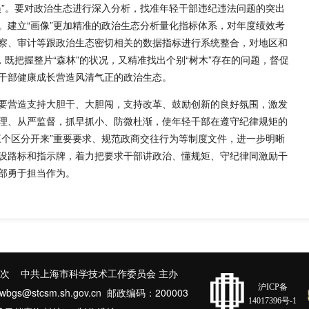
员”。要对政治生态进行深入分析，找准年轻干部违纪违法问题的突出
。建立“画像”更加精准的政治生态分析量化指标体系，对年度绩效考
察、审计等跟政治生态密切相关的数据指标进行系统整合，对地区和
，既把握整片“森林”的状况，又精准找出个别“树木”存在的问题，督促
干部健康成长营造风清气正的政治生态。
要营造支持大胆干、大胆闯，支持改革、鼓励创新的良好氛围，激发
理、从严监督，抓早抓小、防微杜渐，使年轻干部在遵守纪律规矩的
三个区分开来”重要要求、规范政商交往行为等制度文件，进一步明晰
设路标和指示牌，着力把要求干部讲政治、懂规矩、守纪律同激励干
部勇于担当作为。
次 中共上海市科学技术工作委员会 主办
沪ICP备
@stcsm.sh.gov.cn 邮政编码：200003
14017396号-1