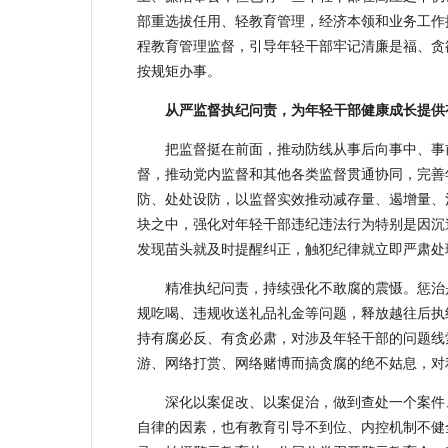
部重选拔任用、轻教育管理，经济本领和业务工作
程教育管理监督，引导年轻干部牢记清廉是福、贪
按规矩办事。
从严监督执纪问责，为年轻干部健康成长提供
把监督挺在前面，推动防线从事后向事中、事
督，推动党内监督和其他各类监督贯通协同，完善
防、处处设防，以监督实效推动减存量、遏增量、
块之中，强化对年轻干部违纪违法行为特别是因沉
发现苗头就及时提醒纠正，触犯纪律就立即严肃处
精准执纪问责，持续强化不敢腐的震慑。惩治
规吃喝、违规收送礼品礼金等问题，释放越往后执
持有腐必反、有贪必肃，对涉及年轻干部的问题线
游、网络打赏、网络赌博而搞贪腐的绝不姑息，对
深化以案促改、以案促治，做到查处一个案件
自律的因素，也有教育引导不到位、内控机制不健