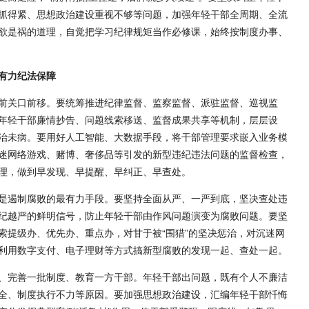
抓得紧、思想政治建设重视不够等问题，加强年轻干部全周期、全流
欲是祸的道理，自觉把学习纪律规矩当作必修课，始终按制度办事、
有力纪法保障
前关口前移。要统筹推进纪律监督、监察监督、派驻监督、巡视监
年轻干部廉情抄告、问题线索移送、监督成果共享等机制，层层设
治未病。要用好人工智能、大数据手段，将干部管理要求嵌入业务模
迷网络游戏、赌博、奢侈品等引发的新型违纪违法问题的监督检查，
理，做到早发现、早提醒、早纠正、早查处。
是遏制腐败的最有力手段。要坚持全面从严、一严到底，坚决查处违
纪越严的鲜明信号，防止年轻干部由作风问题演变为腐败问题。要坚
索提级办、优先办、重点办，对甘于被“围猎”的坚决惩治，对沉迷网
利用数字支付、电子理财等方式搞新型腐败的发现一起、查处一起。
、完善一批制度、教育一方干部。年轻干部出问题，既有个人不廉洁
全、制度执行不力等原因。要加强思想政治建设，汇编年轻干部忏悔