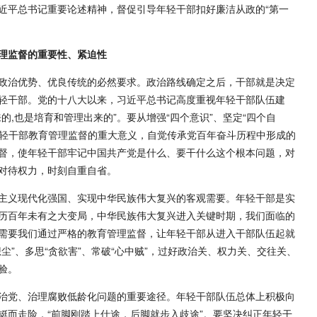
近平总书记重要论述精神，督促引导年轻干部扣好廉洁从政的“第一
理监督的重要性、紧迫性
政治优势、优良传统的必然要求。政治路线确定之后，干部就是决定
轻干部。党的十八大以来，习近平总书记高度重视年轻干部队伍建
的,也是培育和管理出来的”。要从增强“四个意识”、坚定“四个自
年轻干部教育管理监督的重大意义，自觉传承党百年奋斗历程中形成的
督，使年轻干部牢记中国共产党是什么、要干什么这个根本问题，对
对待权力，时刻自重自省。
主义现代化强国、实现中华民族伟大复兴的客观需要。年轻干部是实
历百年未有之大变局，中华民族伟大复兴进入关键时期，我们面临的
需要我们通过严格的教育管理监督，让年轻干部从进入干部队伍起就
尘”、多思“贪欲害”、常破“心中贼”，过好政治关、权力关、交往关、
验。
治党、治理腐败低龄化问题的重要途径。年轻干部队伍总体上积极向
铤而走险，“前脚刚踏上仕途，后脚就步入歧途”。要坚决纠正年轻干