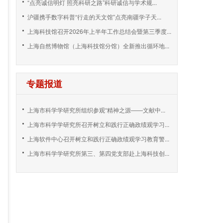
“点亮诚信明灯 照亮科研之路”科研诚信与学术规...
沪疆携手数字科普“行走的天文馆”点亮南疆学子天...
上海科技馆召开2026年上半年工作总结会暨第三季度...
上海自然博物馆（上海科技馆分馆）全新推出循环地...
专题报道
上海市科学学研究所组织参观“精神之源——文献中...
上海市科学学研究所召开树立和践行正确政绩观学习...
上海软件中心召开树立和践行正确政绩观学习教育警...
上海市科学学研究所第三、第四党支部赴上海科技创...