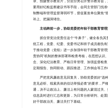
录、拍摄警示教育片，分层分类召开警示教育会，
要用好纪检监察建议书等手段，会同主管部门找准
制弊端和管理监督薄弱环节，督促案发单位聚焦“管
补上、把漏洞堵住。
主动跨前一步，协助党委把年轻干部教育管理
抓住管党治党责任这个“牛鼻子”，健全各负
统工程，党委、纪委、党委书记和班子成员都负有
于推动党委（党组）进一步加强年轻干部教育管理
责协同”机制的整体部署和检查考核，在思想认识
念、深化纪法教育、严格日常管理、加强监督检查
定期报告、协同联动、跟踪推进、工作例会等工作
严把党风廉政意见回复关，协助党委抓好“选
意见必听、线索具体的信访举报必查”的要求，严格
通，决不让政治上、廉洁上有问题的人蒙混过关、
信息及时进行汇总和更新，为日常分析研判、处置
好干部政治关、廉洁关打下基础。