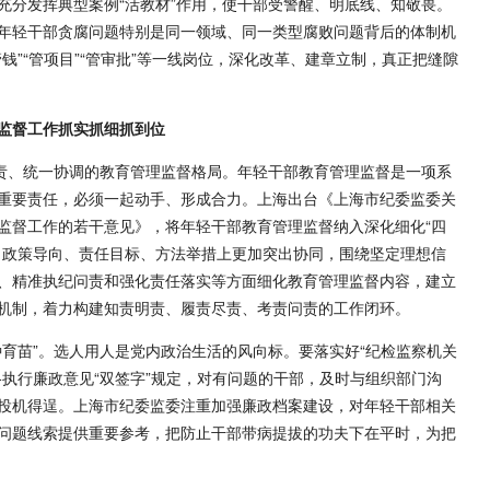
充分发挥典型案例“活教材”作用，使干部受警醒、明底线、知敬畏。
年轻干部贪腐问题特别是同一领域、同一类型腐败问题背后的体制机
钱”“管项目”“管审批”等一线岗位，深化改革、建章立制，真正把缝隙
监督工作抓实抓细抓到位
其责、统一协调的教育管理监督格局。年轻干部教育管理监督是一项系
重要责任，必须一起动手、形成合力。上海出台《上海市纪委监委关
监督工作的若干意见》，将年轻干部教育管理监督纳入深化细化“四
、政策导向、责任目标、方法举措上更加突出协同，围绕坚定理想信
、精准执纪问责和强化责任落实等方面细化教育管理监督内容，建立
机制，着力构建知责明责、履责尽责、考责问责的工作闭环。
种育苗”。选人用人是党内政治生活的风向标。要落实好“纪检监察机关
执行廉政意见“双签字”规定，对有问题的干部，及时与组织部门沟
投机得逞。上海市纪委监委注重加强廉政档案建设，对年轻干部相关
问题线索提供重要参考，把防止干部带病提拔的功夫下在平时，为把