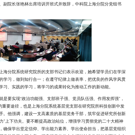
、副院长张艳林出席培训开班式并致辞，中科院上海分院分党组书
上海分院系统研究院所的支部书记们表示欢迎，她希望学员们在学深
的学习，做到知行合一；在遵守纪律上做表率，把优良的作风学风贯
学习、实践的学习，将学习的成果转化为推动工作的新动能。
就是要实现“政治功能强、支部班子强、党员队伍强、作用发挥强”，
动的重要途径，也是上海分院系统基层党支部在研究院所科技创新中发
手。他强调，建设一支高素质的基层党务干部，筑牢促进研究所创新
三力”上下功夫。要不断提高政治站位，增强学习贯彻党的二十大精神
，确保学出坚定信仰、学出能力素养、学出使命担当，把基层党组织