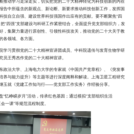
断推动学习走深走实，切实把党的二十大精神转化为科技创新的内在
报告中所蕴含的新观点、新论断、新要求推动科技创新工作，发挥国
科技自立自强、建设世界科技强国作出应有的贡献。要不断聚焦“四
把“四强”支部建设与科研工作紧密结合，全面提升党支部组织力，发
好，集聚力量进行原创性、引领性科技攻关，推动党的二十大关于教
的各领域、各方面。
院学习贯彻党的二十大精神宣讲团成员、中科院遗传与发育生物学研
究员王秀杰作党的二十大精神宣讲。
东政法大学、上海电力大学的专家就《中国共产党章程》、《突发事
培养与能力提升》等主题等进行深度阐释和解读。上海卫星工程研究
继玉就《党建工作知与行——党支部工作实务》作经验分享。
“忆峥嵘岁月”活动，传承红色基因；通过模拟“支部组织生活
三会一课”等规范流程制度。