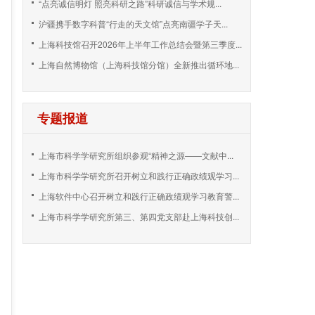
“点亮诚信明灯 照亮科研之路”科研诚信与学术规...
沪疆携手数字科普“行走的天文馆”点亮南疆学子天...
上海科技馆召开2026年上半年工作总结会暨第三季度...
上海自然博物馆（上海科技馆分馆）全新推出循环地...
专题报道
上海市科学学研究所组织参观“精神之源——文献中...
上海市科学学研究所召开树立和践行正确政绩观学习...
上海软件中心召开树立和践行正确政绩观学习教育警...
上海市科学学研究所第三、第四党支部赴上海科技创...