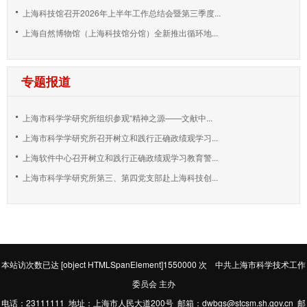
上海科技馆召开2026年上半年工作总结会暨第三季度...
上海自然博物馆（上海科技馆分馆）全新推出循环地...
专题报道
上海市科学学研究所组织参观“精神之源——文献中...
上海市科学学研究所召开树立和践行正确政绩观学习...
上海软件中心召开树立和践行正确政绩观学习教育警...
上海市科学学研究所第三、第四党支部赴上海科技创...
本站访次数已达
[object HTMLSpanElement]1550000
次 中共上海市科学技术工作
委员会 主办
电话：23111111 地址：上海市人民大道200号 邮箱：dwbgs@stcsm.sh.gov.cn 邮