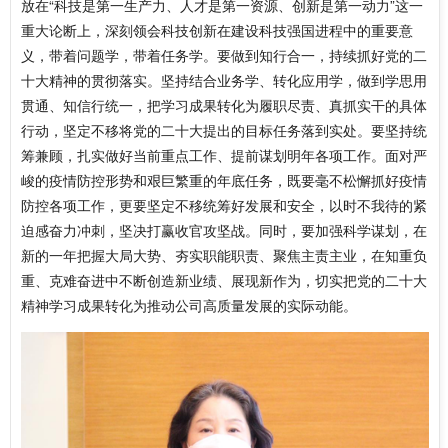
放在“科技是第一生产力、人才是第一资源、创新是第一动力”这一
重大论断上，深刻领会科技创新在建设科技强国进程中的重要意
义，带着问题学，带着任务学。要做到知行合一，持续抓好党的二
十大精神的贯彻落实。坚持结合业务学、转化应用学，做到学思用
贯通、知信行统一，把学习成果转化为履职尽责、真抓实干的具体
行动，坚定不移将党的二十大提出的目标任务落到实处。要坚持统
筹兼顾，扎实做好当前重点工作、提前谋划明年各项工作。面对严
峻的疫情防控形势和艰巨繁重的年底任务，既要毫不松懈抓好疫情
防控各项工作，更要坚定不移统筹好发展和安全，以时不我待的紧
迫感奋力冲刺，坚决打赢收官攻坚战。同时，要加强科学谋划，在
新的一年把握大局大势、夯实职能职责、聚焦主责主业，在知重负
重、克难奋进中不断创造新业绩、展现新作为，切实把党的二十大
精神学习成果转化为推动公司高质量发展的实际动能。