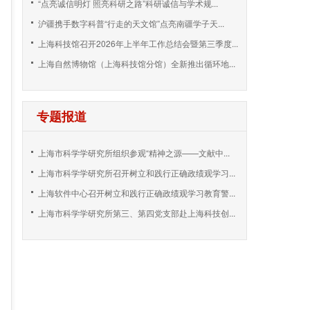
“点亮诚信明灯 照亮科研之路”科研诚信与学术规...
沪疆携手数字科普“行走的天文馆”点亮南疆学子天...
上海科技馆召开2026年上半年工作总结会暨第三季度...
上海自然博物馆（上海科技馆分馆）全新推出循环地...
专题报道
上海市科学学研究所组织参观“精神之源——文献中...
上海市科学学研究所召开树立和践行正确政绩观学习...
上海软件中心召开树立和践行正确政绩观学习教育警...
上海市科学学研究所第三、第四党支部赴上海科技创...