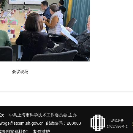
会议现场
次 中共上海市科学技术工作委员会 主办
沪ICP备
@stcsm.sh.gov.cn 邮政编码：200003
14017396号-1
成果档案资料馆） 制作维护