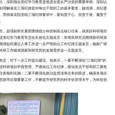
出，深刻领会党纪学习教育是推进全面从严治党的重要举措、深刻认
刻理解落实三项纪律是对每位干部职工的基本要求，她强调，所纪委
、贯彻落实院党组三项纪律要求中，要知责于心、担责于身、履责于
。
言。赵强副所长紧密围绕抢占科技制高点核心任务，就抓好科研项目
进党纪学习教育常态化长效化主题发言；朱维良研究员围绕新药研发
围绕如何通过人事工作进一步严明岗位工作纪律主题发言；杨财广研
科研工作瞄准国家和研究所的发展需求这一主题发言。
肯定，对下一步工作提出建议。他表示，一要不断强化“三项纪律”的
进科研项目申报管理、严肃岗位工作纪律，推动党员干部和职工聚焦
任务顺利实施；二要不断强化政治监督清单任务的跟进，确保各项任
思政等近期重要工作，不断提升研究所的科学化管理水平，为科技创