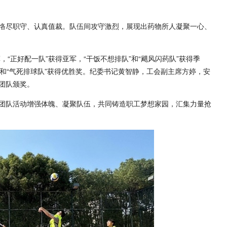
恪尽职守、认真值裁。队伍间攻守激烈，展现出药物所人凝聚一心、
，“正好配一队”获得亚军，“干饭不想排队”和“飓风闪药队”获得季
队”和“气死排球队”获得优胜奖。纪委书记黄智静，工会副主席方婷，安
团队颁奖。
团队活动增强体魄、凝聚队伍，共同铸造职工梦想家园，汇集力量抢