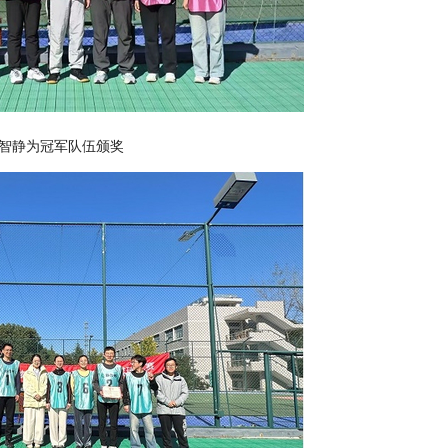
智静为冠军队伍颁奖