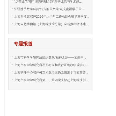
“点亮诚信明灯 照亮科研之路”科研诚信与学术规...
沪疆携手数字科普“行走的天文馆”点亮南疆学子天...
上海科技馆召开2026年上半年工作总结会暨第三季度...
上海自然博物馆（上海科技馆分馆）全新推出循环地...
专题报道
上海市科学学研究所组织参观“精神之源——文献中...
上海市科学学研究所召开树立和践行正确政绩观学习...
上海软件中心召开树立和践行正确政绩观学习教育警...
上海市科学学研究所第三、第四党支部赴上海科技创...