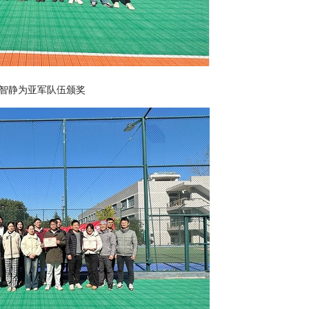
智静为亚军队伍颁奖