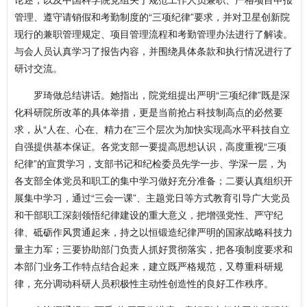
管理、遵守请销假和考勤制度的“三项纪律”要求，并对卫星创新院
现行的兼职管理规定、项目管理流程和考勤管理办法进行了解读。
与会人员认真学习了报告内容，并围绕具体条款和执行情况进行了
研讨交流。
罗琦做总结讲话。她指出，院党组提出严明“三项纪律”既是深
化科研院所改革的具体举措，更是当前抢占科技制高点的必然要
求，从“人在、心在、精力在”三个层次为加快实现高水平科技自立
自强提供基本保证。各党支部一要提高思想认识，高度重视“三项
纪律”的宣贯学习，支部书记和纪检委员先学一步、学深一层，为
各支部全体党员和职工的集中学习做好充分准备；二要认真组织开
展集中学习，通过“三会一课”、主题党日等方式教育引导广大党员
和干部职工深刻领悟纪律建设的重大意义，把增强党性、严守纪
律、砥砺作风贯通起来，持之以恒锻造纪律严明的国家战略科技力
量主力军；三要协助部门负责人抓好贯彻落实，把各项制度要求和
本部门业务工作特点结合起来，建立既严格规范，又尊重科研规
律，充分调动科研人员积极性主动性创造性的良好工作秩序。