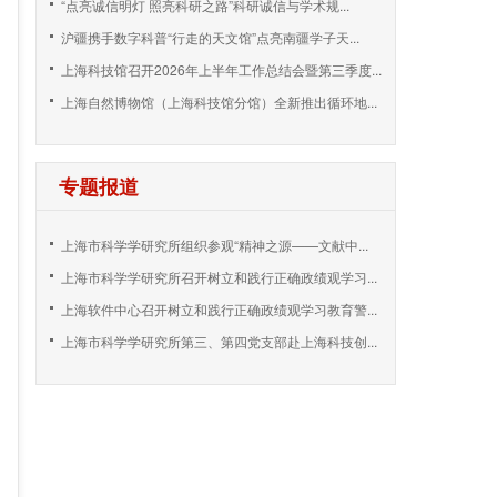
“点亮诚信明灯 照亮科研之路”科研诚信与学术规...
沪疆携手数字科普“行走的天文馆”点亮南疆学子天...
上海科技馆召开2026年上半年工作总结会暨第三季度...
上海自然博物馆（上海科技馆分馆）全新推出循环地...
专题报道
上海市科学学研究所组织参观“精神之源——文献中...
上海市科学学研究所召开树立和践行正确政绩观学习...
上海软件中心召开树立和践行正确政绩观学习教育警...
上海市科学学研究所第三、第四党支部赴上海科技创...