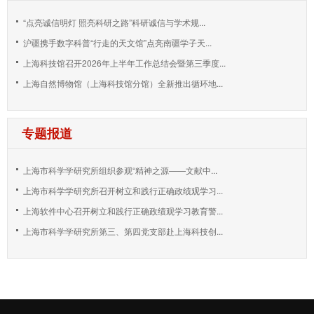
“点亮诚信明灯 照亮科研之路”科研诚信与学术规...
沪疆携手数字科普“行走的天文馆”点亮南疆学子天...
上海科技馆召开2026年上半年工作总结会暨第三季度...
上海自然博物馆（上海科技馆分馆）全新推出循环地...
专题报道
上海市科学学研究所组织参观“精神之源——文献中...
上海市科学学研究所召开树立和践行正确政绩观学习...
上海软件中心召开树立和践行正确政绩观学习教育警...
上海市科学学研究所第三、第四党支部赴上海科技创...