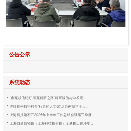
公告公示
系统动态
“点亮诚信明灯 照亮科研之路”科研诚信与学术规...
沪疆携手数字科普“行走的天文馆”点亮南疆学子天...
上海科技馆召开2026年上半年工作总结会暨第三季度...
上海自然博物馆（上海科技馆分馆）全新推出循环地...