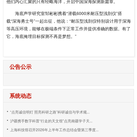
他们内心汇聚的只有经略海洋，开启中国深海探测新篇章。
海底声学研究室邹彬彬携着“潜载6000米耐压型浅剖仪”搭
载“深海勇士号”一起出征，他说：“耐压型浅剖仪特别设计用于深海
等高压环境，能够在极端条件下正常工作并提供准确的数据。有了
它，海底掩埋目标探测不再是梦想。”
公告公示
系统动态
“点亮诚信明灯 照亮科研之路”科研诚信与学术规...
沪疆携手数字科普“行走的天文馆”点亮南疆学子天...
上海科技馆召开2026年上半年工作总结会暨第三季度...