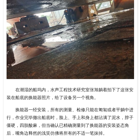
在潮湿的船坞内，水声工程技术研究室张旭躺着拍下了这张安
装在船底的换能器照片，给了设备另一个视角。
换能器一经安装，所有的测量、检修只能在匍匐或者平躺中进
行，作业完毕撤出船底时，脸上、手上和身上都沾满了泥水，脖子
僵硬，四肢酸麻，但当确认已精确测量到了换能器的安装姿态角
后，嘴角边释然的浅笑仿佛将所有的不适一笔抹掉。