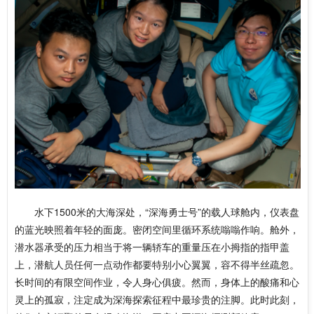
水下1500米的大海深处，“深海勇士号”的载人球舱内，仪表盘
的蓝光映照着年轻的面庞。密闭空间里循环系统嗡嗡作响。舱外，
潜水器承受的压力相当于将一辆轿车的重量压在小拇指的指甲盖
上，潜航人员任何一点动作都要特别小心翼翼，容不得半丝疏忽。
长时间的有限空间作业，令人身心俱疲。然而，身体上的酸痛和心
灵上的孤寂，注定成为深海探索征程中最珍贵的注脚。此时此刻，