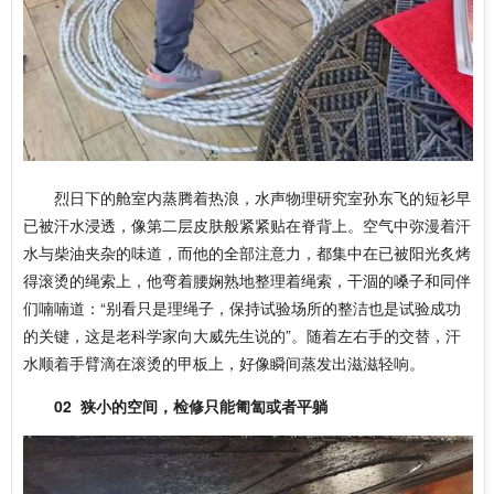
烈日下的舱室内蒸腾着热浪，水声物理研究室孙东飞的短衫早
已被汗水浸透，像第二层皮肤般紧紧贴在脊背上。空气中弥漫着汗
水与柴油夹杂的味道，而他的全部注意力，都集中在已被阳光炙烤
得滚烫的绳索上，他弯着腰娴熟地整理着绳索，干涸的嗓子和同伴
们喃喃道：“别看只是理绳子，保持试验场所的整洁也是试验成功
的关键，这是老科学家向大威先生说的”。随着左右手的交替，汗
水顺着手臂滴在滚烫的甲板上，好像瞬间蒸发出滋滋轻响。
02
狭小的空间，检修只能匍匐或者平躺