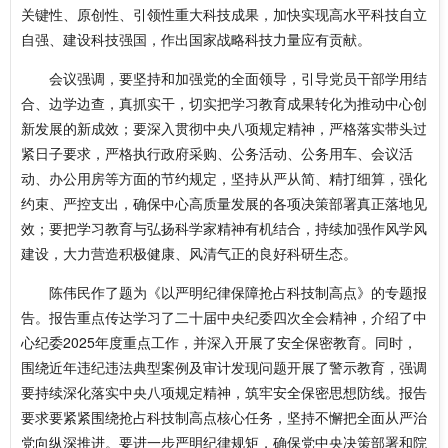
关键性、原创性、引领性重大科技成果，加快实现高水平科技自立
自强、建设科技强国，作出国家战略科技力量应有贡献。
会议强调，要坚持和加强党的全面领导，引导党员干部学用结
合、边学边查，真抓实干，切实把学习教育成果转化为推动中心创
新发展的新成效；要深入贯彻中央八项规定精神，严格落实带头过
紧日子要求，严格执行政府采购、公务活动、公务用车、会议活
动、办公用房等方面的节约规定，坚持从严从简、精打细算，强化
约束、严控支出，确保中心高质量发展的各项决策部署真正落地见
效；要把学习教育与弘扬科学家精神有机结合，持续加强作风学风
建设，大力营造积极健康、风清气正的良好科研生态。
陈伟民作了题为《以严明纪律保障抢占科技制高点》的专题报
告。报告重点传达学习了二十届中央纪委四次全会精神，介绍了中
心纪委2025年度重点工作，并深入开展了安全保密教育。同时，
围绕近年违纪违法典型案例及审计发现问题开展了警示教育，强调
要持续深化落实中央八项规定精神，筑牢安全保密思想防线。报告
要求要紧紧围绕抢占科技制高点核心任务，坚持不懈把全面从严治
党向纵深推进。要进一步严明纪律规矩，确保党中央决策部署和院