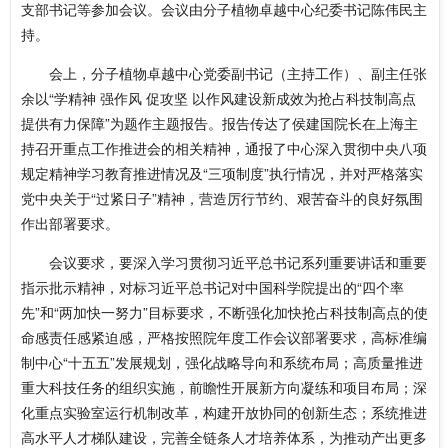
支部书记等参加会议。会议由分子植物卓越中心纪委书记陈伟民主
持。
会上，分子植物卓越中心党委副书记（主持工作）、副主任张
余以“学精神 强作风 促攻坚 以作风建设新成效为抢占科技制高点
提供有力保障”为题作主题报告。报告传达了侯建国院长在上海主
持召开重点工作推进会的相关精神，通报了中心深入贯彻中央八项
规定精神学习教育推进情况及“三项制度”执行情况，并对严格落实
党中央关于“过紧日子”精神，营造厉行节约、艰苦奋斗的良好氛围
作出部署要求。
会议要求，要深入学习贯彻习近平总书记系列重要讲话和重要
指示批示精神，对标习近平总书记对中国科学院提出的“四个率
先”和“两加快一努力”目标要求，不断强化加快抢占科技制高点的使
命感责任感紧迫感，严格按照院年度工作会议部署要求，高标准编
制中心“十五五”发展规划，强化战略导向和系统布局；高质量推进
重大科技任务的组织实施，前瞻性开展新方向凝练和项目布局；深
化重点实验室运行机制改革，构建开放协同的创新生态；系统推进
高水平人才梯队建设，完善全链条人才培养体系，为推动产出更多