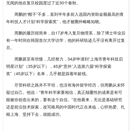
无闻的他在复旦校园度过了近30个春秋。
周鹏的“帽子”不多，直到半年多前入选国内资助金额最高的青
年科技人才计划“科学探索奖”，他才被圈外略略知晓。
周鹏的履历很简单，自17岁考入复旦物理系，除了博士毕业后
有一年时间在韩国首尔大学访学，他的科研轨迹几乎没有离开过复
旦。
周鹏甚至有些慢，几经努力，34岁申请到“上海市青年科技启
明星计划”（35岁以下），45岁“意外”入选第六届“科学探索
奖”（45岁以下）名单，几乎都是踩着年龄线。
尽管科研之路并不平坦，也没有海外留学经历，但周鹏从未怀
疑过自己。他说：“青年科学家要相信，真正颠覆性的成果是有可
能被你创造出来的，要有这个自信。”在他看来，无论是基础研究
还是前沿技术探索，改写格局的中国时代正在来临，心怀热爱、扎
根上海、坚持下去，就能成功。