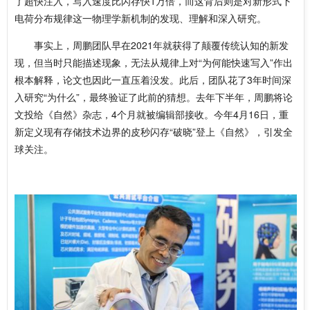
了超快注入，写入速度比闪存快1万倍，而这背后则是对新形式下
电荷分布规律这一物理学新机制的发现、理解和深入研究。
事实上，周鹏团队早在2021年就获得了颠覆传统认知的新发
现，但当时只能描述现象，无法从规律上对“为何能快速写入”作出
根本解释，论文也因此一直压着没发。此后，团队花了3年时间深
入研究“为什么”，最终验证了此前的猜想。去年下半年，周鹏将论
文投给《自然》杂志，4个月就被编辑部接收。今年4月16日，重
新定义现有存储技术边界的皮秒闪存“破晓”登上《自然》，引发全
球关注。