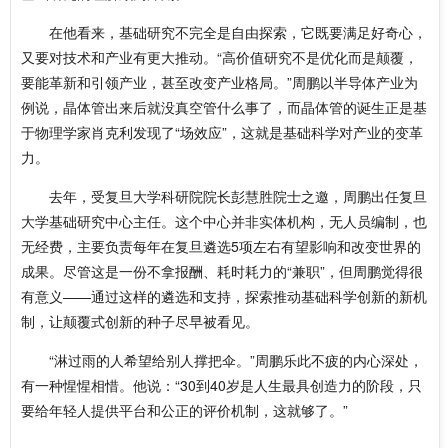
在他看来，基础研究不完全是自由探索，它既要满足好奇心，
又要对技术和产业有更大推动。“高价值研究不是优化而是颠覆，
要能革新和引领产业，甚至改变产业格局。”周鹏以半导体产业为
例说，晶体管出来后就没真空管什么事了，而晶体管的诞生正是基
于物理学家肖克利发现了“场效应”，这就是基础科学对产业的变革
力。
去年，受复旦大学科研院院长彭慧胜院士之邀，周鹏出任复旦
大学基础研究中心主任。这个中心并非实体机构，无人员编制，也
无经费，主要负责每年在复旦遴选5项左右有望影响和改变世界的
成果。尽管这是一份不拿报酬、耗时耗力的“兼职”，但周鹏觉得很
有意义——通过这样的遴选和支持，探索推动基础科学创新的新机
制，让颠覆式创新的种子尽早被看见。
“淋过雨的人希望给别人撑把伞。”周鹏乐此不疲的内心深处，
有一种惺惺相惜。他说：“30到40岁是人生最具创造力的阶段，只
要给年轻人提供平台和公正的评价机制，这就够了。”