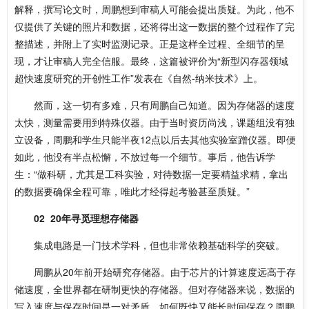
解释，撰写论文时，周鹏想到审稿人可能会提出质疑。为此，他不
仅提供了关键的照片和数据，还将得出这一数据的整个过程作了完
整描述，并附上了实时监测记录。正是这样全过程、全细节的呈
现，才让审稿人完全信服。最终，这篇被评价为“新型闪存器领域
超快速度研究的开创性工作”发表在《自然-纳米技术》上。
然而，这一切有多难，只有周鹏自己知道。因为存储器的速度
太快，测量需要用到特殊仪器。由于当时资历尚浅，课题组没有独
立设备，周鹏和学生只能半夜12点以后去其他实验室蹭仪器。即便
如此，他没有半点松懈，不放过每一个细节。事后，他告诉学
生：“做科研，尤其是工科实验，对待数据一定要精益求精，拿出
的数据要确保全程可靠，唯此才经得起考验甚至质疑。”
02
20年寻觅理想存储器
集成电路是一门技术学科，但也非常依赖基础科学的突破。
周鹏从20年前开始研究存储器。由于芯片的计算速度远高于存
储速度，全世界都在研制更快的存储器。但对存储器来说，数据的
写入速度与保存时间是一对矛盾。如何既快又能长时间保存？周鹏