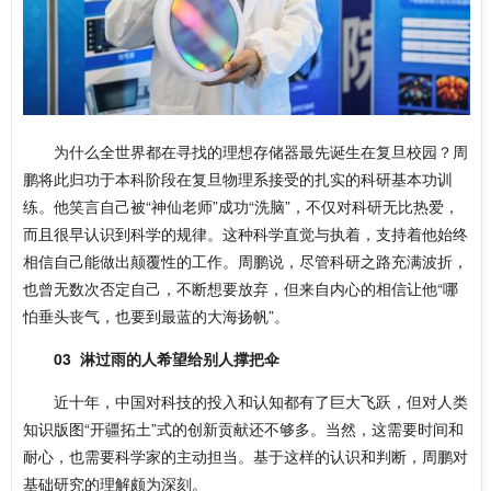
为什么全世界都在寻找的理想存储器最先诞生在复旦校园？周
鹏将此归功于本科阶段在复旦物理系接受的扎实的科研基本功训
练。他笑言自己被“神仙老师”成功“洗脑”，不仅对科研无比热爱，
而且很早认识到科学的规律。这种科学直觉与执着，支持着他始终
相信自己能做出颠覆性的工作。周鹏说，尽管科研之路充满波折，
也曾无数次否定自己，不断想要放弃，但来自内心的相信让他“哪
怕垂头丧气，也要到最蓝的大海扬帆”。
03
淋过雨的人希望给别人撑把伞
近十年，中国对科技的投入和认知都有了巨大飞跃，但对人类
知识版图“开疆拓土”式的创新贡献还不够多。当然，这需要时间和
耐心，也需要科学家的主动担当。基于这样的认识和判断，周鹏对
基础研究的理解颇为深刻。