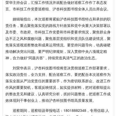
荣华主持会议，汇报工作情况并就配合做好巡察工作作了表态发
言。市科技工作党委巡察组、沪杏科技图书馆全体人员出席会议。
姚锦瑜指出，本次巡察将紧贴沪杏科技图书馆特点和承担的职
责任务，重点聚焦落实党的路线方针政策和党中央重大决策部署以
及市委、市政府、市科技工作党委和市科委要求情况，聚焦群众身
边不正之风和腐败问题，聚焦基层党组织和党员队伍建设情况，聚
焦落实巡视巡察整改和成果运用情况。要坚持问题导向，动真碰硬
推动解决突出问题。要严明纪律规矩，深入贯彻中央八项规定精
神，合力做好“同题共答”，持续营造风清气正的政治生态。
刘荣华表示，沪杏科技图书馆将坚决贯彻巡察工作部署要求，
落实政治责任，全力支持、配合巡察工作。要把配合本次巡察作为
落实全面从严治党责任的重要抓手，作为密切联系群众、改进工作
作风的重要契机，客观反映情况，如实提供材料，把对巡察组提出
的整改意见和建议，认真研究分析，抓好问题整改，把巡察工作成
效体现到干事创业上，推动沪杏科技图书馆高质量发展。
巡察期间，巡察组设举报电话：18018882348，专用信箱:人