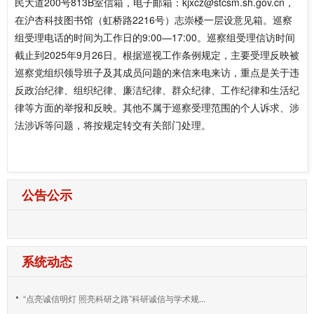
民大道200号813B室信箱，电子邮箱：kjxcz@stcsm.sh.gov.cn，
在沪杏科技图书馆（虹桥路2216号）志崇楼一层设意见箱。巡察
组受理电话的时间为工作日的9:00—17:00。巡察组受理信访时间
截止到2025年9月26日。根据巡视工作条例规定，主要受理反映被
巡察党组织领导班子及其成员问题的来信来电来访，重点是关于违
反政治纪律、组织纪律、廉洁纪律、群众纪律、工作纪律和生活纪
律等方面的举报和反映。其他不属于巡察受理范围的个人诉求、涉
法涉诉等问题，将按规定转交有关部门处理。
公告公示
系统动态
“点亮诚信明灯 照亮科研之路”科研诚信与学术规...