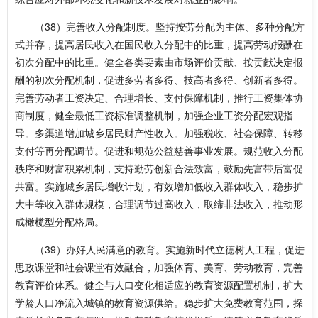
（38）完善收入分配制度。坚持按劳分配为主体、多种分配方
式并存，提高居民收入在国民收入分配中的比重，提高劳动报酬在
初次分配中的比重。健全各类要素由市场评价贡献、按贡献决定报
酬的初次分配机制，促进多劳者多得、技高者多得、创新者多得。
完善劳动者工资决定、合理增长、支付保障机制，推行工资集体协
商制度，健全最低工资标准调整机制，加强企业工资分配宏观指
导。多渠道增加城乡居民财产性收入。加强税收、社会保障、转移
支付等再分配调节。促进和规范公益慈善事业发展。规范收入分配
秩序和财富积累机制，支持勤劳创新合法致富，鼓励先富带后富促
共富。实施城乡居民增收计划，有效增加低收入群体收入，稳步扩
大中等收入群体规模，合理调节过高收入，取缔非法收入，推动形
成橄榄型分配格局。
（39）办好人民满意的教育。实施新时代立德树人工程，促进
思政课堂和社会课堂有效融合，加强体育、美育、劳动教育，完善
教育评价体系。健全与人口变化相适应的教育资源配置机制，扩大
学龄人口净流入城镇的教育资源供给。稳步扩大免费教育范围，探