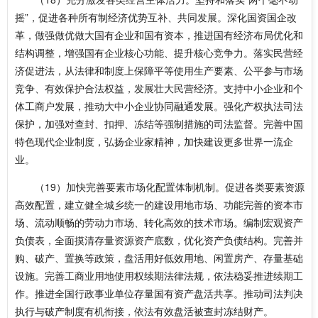
摇”，促进各种所有制经济优势互补、共同发展。深化国资国企改
革，做强做优做大国有企业和国有资本，推进国有经济布局优化和
结构调整，增强国有企业核心功能、提升核心竞争力。落实民营经
济促进法，从法律和制度上保障平等使用生产要素、公平参与市场
竞争、有效保护合法权益，发展壮大民营经济。支持中小企业和个
体工商户发展，推动大中小企业协同融通发展。强化产权执法司法
保护，加强对查封、扣押、冻结等强制措施的司法监督。完善中国
特色现代企业制度，弘扬企业家精神，加快建设更多世界一流企
业。
（19）加快完善要素市场化配置体制机制。促进各类要素资源
高效配置，建立健全城乡统一的建设用地市场、功能完善的资本市
场、流动顺畅的劳动力市场、转化高效的技术市场。编制宏观资产
负债表，全面摸清存量资源资产底数，优化资产负债结构。完善并
购、破产、置换等政策，盘活用好低效用地、闲置房产、存量基础
设施。完善工商业用地使用权续期法律法规，依法稳妥推进续期工
作。推进全国行政事业单位存量国有资产盘活共享。推动司法判决
执行与破产制度有机衔接，依法有效盘活被查封冻结财产。