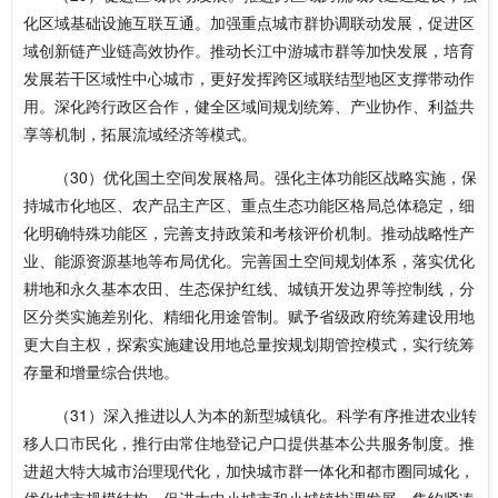
化区域基础设施互联互通。加强重点城市群协调联动发展，促进区
域创新链产业链高效协作。推动长江中游城市群等加快发展，培育
发展若干区域性中心城市，更好发挥跨区域联结型地区支撑带动作
用。深化跨行政区合作，健全区域间规划统筹、产业协作、利益共
享等机制，拓展流域经济等模式。
（30）优化国土空间发展格局。强化主体功能区战略实施，保
持城市化地区、农产品主产区、重点生态功能区格局总体稳定，细
化明确特殊功能区，完善支持政策和考核评价机制。推动战略性产
业、能源资源基地等布局优化。完善国土空间规划体系，落实优化
耕地和永久基本农田、生态保护红线、城镇开发边界等控制线，分
区分类实施差别化、精细化用途管制。赋予省级政府统筹建设用地
更大自主权，探索实施建设用地总量按规划期管控模式，实行统筹
存量和增量综合供地。
（31）深入推进以人为本的新型城镇化。科学有序推进农业转
移人口市民化，推行由常住地登记户口提供基本公共服务制度。推
进超大特大城市治理现代化，加快城市群一体化和都市圈同城化，