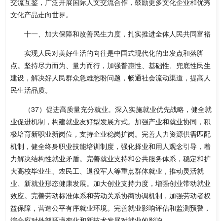
交流互鉴，广泛开展国际人文交流合作，鼓励更多文化企业和优秀
文化产品走向世界。
十一、加大保障和改善民生力度，扎实推进全体人民共同富裕
实现人民对美好生活的向往是中国式现代化的出发点和落脚
点。坚持尽力而为、量力而行，加强普惠性、基础性、兜底性民生
建设，解决好人民群众急难愁盼问题，畅通社会流动渠道，提高人
民生活品质。
（37）促进高质量充分就业。深入实施就业优先战略，健全就
业促进机制，构建就业友好型发展方式。加强产业和就业协同，积
极培育新职业新岗位，支持企业稳岗扩岗。完善人力资源供需匹配
机制，健全终身职业技能培训制度，强化择业和用人观念引导，着
力解决结构性就业矛盾。完善就业支持和公共服务体系，稳定和扩
大高校毕业生、农民工、退役军人等重点群体就业，推动灵活就
业、新就业形态健康发展。加大创业支持力度，增强创业带动就业
效应。完善劳动标准体系和劳动关系协商协调机制，加强劳动者权
益保障，营造公平有序就业环境。完善就业影响评估和监测预警，
综合应对外部环境变化和新技术发展对就业的影响。