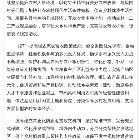
续整治提升农村人居环境，以钉钉子精神解决好农村改厕、垃圾围
村等问题，加快补齐农村现代生活条件短板，创造乡村优质生活空
间。发展各具特色的县域经济，开发农业多种功能，推动农村一二
三产业深度融合，培育壮大乡村特色产业，完善联农带农机制，促
进农民稳定增收。
（27）提高强农惠农富农政策效能。健全财政优先保障、金融
重点倾斜、社会积极参与的多元投入格局，确保乡村振兴投入力度
不断增强。保护和调动农民务农种粮积极性，强化价格、补贴、保
险等政策支持和协同。加大粮食主产区利益补偿力度，实施产销区
省际横向利益补偿。加强粮食购销和储备管理。推进农产品进口多
元化，促进贸易和生产相协调。推动城乡要素双向流动，激励各类
人才下乡服务和创业就业。节约集约利用农村集体经营性建设用
地，依法盘活用好闲置土地和房屋，分类保障乡村发展用地。支持
发展新型农村集体经济。
统筹建立常态化防止返贫致贫机制，坚持精准帮扶，完善兜底
式保障，强化开发式帮扶，增强内生动力，分层分类帮扶欠发达地
区，健全乡村振兴重点帮扶县支持政策，确保不发生规模性返贫致