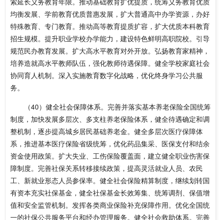
索延长义务教育年限。推动基础教育扩优提质，统筹义务教育优质
均衡发展、学前教育优质普惠发展，扩大普通高中办学资源，办好
特殊教育、专门教育。推动高等教育提质扩容，扩大优质本科教育
招生规模。提升职业学校办学能力，建设特色鲜明高职院校。引导
规范民办教育发展。扩大高水平教育对外开放。弘扬教育家精神，
培养造就高水平教师队伍，强化教师待遇保障。健全学校家庭社会
协同育人机制。深入实施教育数字化战略，优化终身学习公共服
务。
（40）健全社会保障体系。完善并落实基本养老保险全国统筹
制度，加快发展多层次、多支柱养老保险体系，健全待遇确定和调
整机制，逐步提高城乡居民基础养老金。健全多层次医疗保障体
系，推进基本医疗保险省级统筹，优化药品集采、医保支付和结余
资金使用政策。扩大失业、工伤保险覆盖面，建立健全职业伤害保
障制度。完善社保关系转移接续政策，提高灵活就业人员、农民
工、新就业形态人员参保率。健全社会保险精算制度，继续划转国
有资本充实社保基金，健全社保基金长效筹集、统筹调剂、保值增
值和安全监管机制。发挥各类商业保险补充保障作用。优化全国统
一的社保公共服务平台和经办管理服务。健全社会救助体系。完善