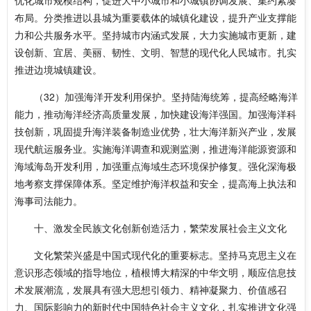
优化城市规模结构，促进大中小城市和小城镇协调发展、集约紧凑
布局。分类推进以县城为重要载体的城镇化建设，提升产业支撑能
力和公共服务水平。坚持城市内涵式发展，大力实施城市更新，建
设创新、宜居、美丽、韧性、文明、智慧的现代化人民城市。扎实
推进边境城镇建设。
（32）加强海洋开发利用保护。坚持陆海统筹，提高经略海洋
能力，推动海洋经济高质量发展，加快建设海洋强国。加强海洋科
技创新，巩固提升海洋装备制造业优势，壮大海洋新兴产业，发展
现代航运服务业。实施海洋调查和观测监测，推进海洋能源资源和
海域海岛开发利用，加强重点海域生态环境保护修复。强化深海极
地考察支撑保障体系。坚定维护海洋权益和安全，提高海上执法和
海事司法能力。
十、激发全民族文化创新创造活力，繁荣发展社会主义文化
文化繁荣兴盛是中国式现代化的重要标志。坚持马克思主义在
意识形态领域的指导地位，植根博大精深的中华文明，顺应信息技
术发展潮流，发展具有强大思想引领力、精神凝聚力、价值感召
力、国际影响力的新时代中国特色社会主义文化，扎实推进文化强