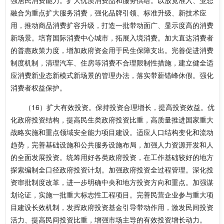
强居民消费能力。扩大优质消费品和服务供给。以放宽准入、业态
融合为重点扩大服务消费，强化品牌引领、标准升级、新技术应
用，推动商品消费扩容升级，打造一批带动面广、显示度高的消费
新场景。培育国际消费中心城市，拓展入境消费。加大直达消费者
的普惠政策力度，增加政府资金用于民生保障支出。完善促进消费
制度机制，清理汽车、住房等消费不合理限制性措施，建立健全适
应消费新业态新模式新场景的管理办法，落实带薪错峰休假。强化
消费者权益保护。
（16）扩大有效投资。保持投资合理增长，提高投资效益。优
化政府投资结构，提高民生类政府投资比重，高质量推进国家重大
战略实施和重点领域安全能力项目建设。适应人口结构变化和流动
趋势，完善基础设施和公共服务设施布局，加强人力资源开发和人
的全面发展投资。统筹用好各类政府投资，在工作基础较好的地方
探索编制全口径政府投资计划。加强政府投资全过程管理。深化投
资审批制度改革，进一步明确中央和地方投资方向和重点。加强谋
划论证，实施一批重大标志性工程项目。完善民营企业参与重大项
目建设长效机制，发挥政府投资基金引导带动作用，激发民间投资
活力、提高民间投资比重，增强市场主导的有效投资增长动力。