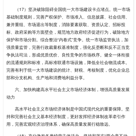
（17）坚决破除阻碍全国统一大市场建设卡点堵点。统一市场
基础制度规则，完善产权保护、市场准入、信息披露、社会信用、
兼并重组、市场退出等制度，消除要素获取、资质认定、招标投
标、政府采购等方面壁垒，规范地方政府经济促进行为，破除地方
保护和市场分割。综合整治“内卷式”竞争。统一市场监管执法，加
强质量监管，完善行政裁量权基准制度，强化反垄断和反不正当竞
争执法司法，形成优质优价、良性竞争的市场秩序。健全一体衔接
的流通规则和标准，高标准联通市场设施，降低全社会物流成本。
完善有利于统一大市场建设的统计、财税、考核制度，优化企业总
部和分支机构、生产地和消费地利益分享。
六、加快构建高水平社会主义市场经济体制，增强高质量发展
动力
高水平社会主义市场经济体制是中国式现代化的重要保障。坚
持和完善社会主义基本经济制度，更好发挥经济体制改革牵引作
用，完善宏观经济治理体系，确保高质量发展行稳致远。
（18）充分激发各类经营主体活力。坚持和落实“两个毫不动