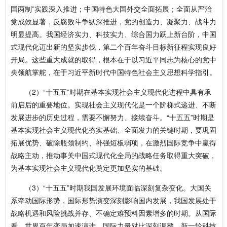
国两制”实践深入推进；中国特色大国外交全面拓展；全面从严治
党成效显著，反腐败斗争纵深推进，党的创造力、凝聚力、战斗力
明显提高。我国经济实力、科技实力、综合国力跃上新台阶，中国
式现代化迈出新的坚实步伐，第二个百年奋斗目标新征程实现良好
开局。这些重大成就的取得，根本在于以习近平同志为核心的党中
央领航掌舵，在于习近平新时代中国特色社会主义思想科学指引。
（2）“十五五”时期在基本实现社会主义现代化进程中具有承
前启后的重要地位。实现社会主义现代化是一个阶梯式递进、不断
发展进步的历史过程，需要不懈努力、接续奋斗。“十五五”时期是
基本实现社会主义现代化夯实基础、全面发力的关键时期，要巩固
拓展优势、破除瓶颈制约、补强短板弱项，在激烈国际竞争中赢得
战略主动，推动事关中国式现代化全局的战略任务取得重大突破，
为基本实现社会主义现代化奠定更加坚实的基础。
（3）“十五五”时期我国发展环境面临深刻复杂变化。大国关
系牵动国际形势，国际形势演变深刻影响国内发展，我国发展处于
战略机遇和风险挑战并存、不确定难预料因素增多的时期。从国际
看，世界百年变局加速演进，国际力量对比深刻调整，新一轮科技