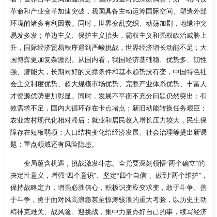
革命和产业变革加速突破，我国具备主动运筹国际空间、塑造外部
环境的诸多有利因素。同时，世界变乱交织、动荡加剧，地缘冲突
易发多发；单边主义、保护主义抬头，霸权主义和强权政治威胁上
升，国际经济贸易秩序遇到严峻挑战，世界经济增长动能不足；大
国博弈更加复杂激烈。从国内看，我国经济基础稳、优势多、韧性
强、潜能大，长期向好的支撑条件和基本趋势没有变，中国特色社
会主义制度优势、超大规模市场优势、完整产业体系优势、丰富人
才资源优势更加彰显。同时，发展不平衡不充分问题仍然突出；有
效需求不足，国内大循环存在卡点堵点；新旧动能转换任务艰巨；
农业农村现代化相对滞后；就业和居民收入增长压力较大，民生保
障存在短板弱项；人口结构变化给经济发展、社会治理等提出新课
题；重点领域还有风险隐患。
变局蕴含机遇，挑战激发斗志。全党要深刻领悟“两个确立”的
决定性意义，增强“四个意识”、坚定“四个自信”、做到“两个维护”，
保持战略定力，增强必胜信心，积极识变应变求变，敢于斗争、善
于斗争，勇于面对风高浪急甚至惊涛骇浪的重大考验，以历史主动
精神克难关、战风险、迎挑战，集中力量办好自己的事，续写经济