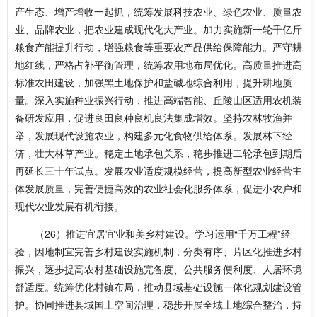
产生态、增产增收一起抓，统筹发展科技农业、绿色农业、质量农
业、品牌农业，把农业建成现代化大产业。加力实施新一轮千亿斤
粮食产能提升行动，增强粮食等重要农产品供给保障能力。严守耕
地红线，严格占补平衡管理，统筹农用地布局优化。高质量推进高
标准农田建设，加强黑土地保护和盐碱地综合利用，提升耕地质
量。深入实施种业振兴行动，推进高端智能、丘陵山区适用农机装
备研发应用，促进良田良种良机良法集成增效。坚持农林牧渔并
举，发展现代设施农业，构建多元化食物供给体系。发展林下经
济，壮大林草产业。稳定土地承包关系，稳步推进二轮承包到期后
再延长三十年试点。发展农业适度规模经营，提高新型农业经营主
体发展质量，完善便捷高效的农业社会化服务体系，促进小农户和
现代农业发展有机衔接。
（26）推进宜居宜业和美乡村建设。学习运用“千万工程”经
验，因地制宜完善乡村建设实施机制，分类有序、片区化推进乡村
振兴，逐步提高农村基础设施完备度、公共服务便利度、人居环境
舒适度。统筹优化村镇布局，推动县域基础设施一体化规划建设管
护。协同推进县域国土空间治理，稳步开展全域土地综合整治，持