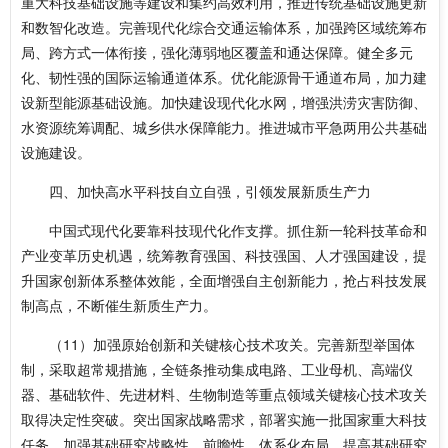
重大科技基础设施等建设和集约高效利用，推进传统基础设施更新
和数智化改造。完善现代化综合交通运输体系，加强跨区域统筹布
局、跨方式一体衔接，强化薄弱地区覆盖和通达保障。健全多元
化、韧性强的国际运输通道体系。优化能源骨干通道布局，加力建
设新型能源基础设施。加快建设现代化水网，增强洪涝灾害防御、
水资源统筹调配、城乡供水保障能力。推进城市平急两用公共基础
设施建设。
四、加快高水平科技自立自强，引领发展新质生产力
中国式现代化要靠科技现代化作支撑。抓住新一轮科技革命和
产业变革历史机遇，统筹教育强国、科技强国、人才强国建设，提
升国家创新体系整体效能，全面增强自主创新能力，抢占科技发展
制高点，不断催生新质生产力。
（11）加强原始创新和关键核心技术攻关。完善新型举国体
制，采取超常规措施，全链条推动集成电路、工业母机、高端仪
器、基础软件、先进材料、生物制造等重点领域关键核心技术攻关
取得决定性突破。突出国家战略需求，部署实施一批国家重大科技
任务。加强基础研究战略性、前瞻性、体系化布局，提高基础研究