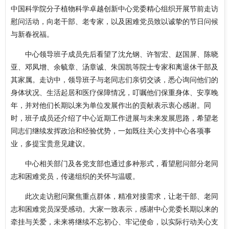
中国科学院分子植物科学卓越创新中心
党委精心组织开展节前走访
慰问活动，向老
干部、老专家，以及
困难党员致以诚挚的节日问候
与新春祝福。
中心领导班子成员先后看望了沈允钢、许智宏、赵国屏、陈晓
亚、邓凤增、余毓章、汤章诚、朱国凯等院士专家和离退休干部及
其家属。走访中，领导班子与老同志们亲切交谈，悉心询问他们的
身体状况、生活起居和医疗保障情况，叮嘱他们保重身体、安享晚
年，并对他们长期以来为单位发展作出的贡献表示衷心感谢。同
时，班子成员还介绍了中心近期工作进展与未来发展思路，希望老
同志们继续发挥政治和经验优势，一如既往关心支持中心各项事
业，多提宝贵意见建议。
中心相关部门及各党支部也通过多种形式，看望慰问部分老同
志和困难党员，传递组织的关怀与温暖。
此次走访慰问聚焦重点群体，精准对接需求，让老干部、老同
志和困难党员深受感动。大家一致表示，感谢中心党委长期以来的
牵挂与关爱，未来将继续不忘初心、牢记使命，以实际行动关心支