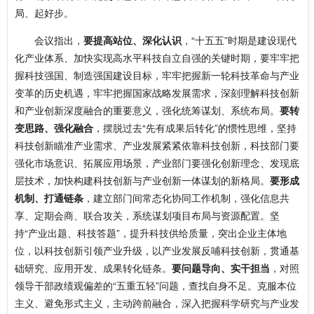
局、起好步。
会议指出，
要提高站位、深化认识
，“十五五”时期是建设现代
化产业体系、加快实现高水平科技自立自强的关键时期，要牢牢把
握科技强国、制造强国建设目标，牢牢把握新一轮科技革命与产业
变革的历史机遇，牢牢把握国家战略发展需求，深刻理解科技创新
和产业创新深度融合的重要意义，强化统筹谋划、系统布局。
要转
变思路、强化融合
，摆脱过去“先有成果后转化”的惯性思维，坚持
科技创新瞄准产业需求、产业发展紧紧依靠科技创新，科技部门要
强化市场意识、拓展应用场景，产业部门要强化创新理念、发现底
层技术，加快构建科技创新与产业创新一体谋划的新格局。
要形成
机制、打通链条
，建立部门间常态化协同工作机制，强化信息共
享、定期会商、联合攻关，系统谋划项目布局与资源配置。坚
持“产业出题、科技答题”，提升科技供给质量，突出企业主体地
位，以科技创新引领产业升级，以产业发展反哺科技创新，贯通基
础研究、应用开发、成果转化链条。
要问题导向、实干担当
，对照
领导干部政绩观偏差的“五重五轻”问题，查找自身不足。克服本位
主义、避免形式主义，主动跨前融合，深入把握科学研究与产业发