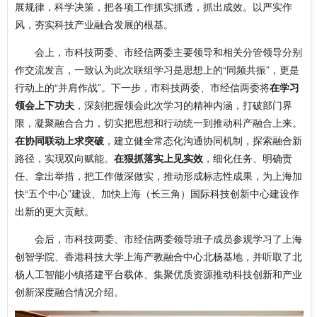
展规律，科学决策，把各项工作抓实抓透，抓出成效。以严实作
风，夯实科技产业融合发展的根基。
会上，市科技两委、市经信两委主要领导和相关分管领导分别
作交流发言，一致认为此次联组学习是思想上的“同频共振”，更是
行动上的“并肩作战”。下一步，市科技两委、市经信两委将
在学习
领会上下功夫
，深刻把握领会此次学习的精神内涵，打破部门界
限，凝聚融合合力，切实把思想和行动统一到推动科产融合上来。
在协同联动上求突破
，建立健全常态化沟通协同机制，探索融合新
路径，实现双向赋能。
在狠抓落实上见实效
，细化任务、明确责
任、拿出举措，把工作做深做实，推动形成标志性成果，为上海加
快“五个中心”建设、加快上海（长三角）国际科技创新中心建设作
出新的更大贡献。
会后，市科技两委、市经信两委领导班子成员参观学习了上海
创智学院、香港科技大学上海产教融合中心北杨基地，并听取了北
杨人工智能小镇搭建平台载体、集聚优质资源推动科技创新和产业
创新深度融合情况介绍。