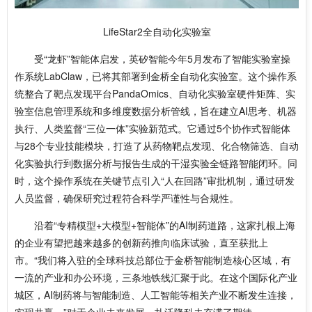
LifeStar2全自动化实验室
受“龙虾”智能体启发，英矽智能今年5月发布了智能实验室操
作系统LabClaw，已将其部署到金桥全自动化实验室。这个操作系
统整合了靶点发现平台PandaOmics、自动化实验室硬件矩阵、实
验室信息管理系统和多维度数据分析管线，旨在建立AI思考、机器
执行、人类监督“三位一体”实验新范式。它通过5个协作式智能体
与28个专业技能模块，打造了从药物靶点发现、化合物筛选、自动
化实验执行到数据分析与报告生成的干湿实验全链路智能闭环。同
时，这个操作系统在关键节点引入“人在回路”审批机制，通过研发
人员监督，确保研究过程符合科学严谨性与合规性。
沿着“专精模型+大模型+智能体”的AI制药道路，这家扎根上海
的企业有望把越来越多的创新药推向临床试验，直至获批上
市。“我们将入驻的全球科技总部位于金桥智能制造核心区域，有
一流的产业和办公环境，三条地铁线汇聚于此。在这个国际化产业
城区，AI制药将与智能制造、人工智能等相关产业不断发生连接，
实现共赢。”对于企业未来发展，扎沃隆科夫充满了期待。