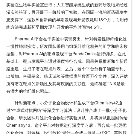
实验在生物学实验室进行；人工智能系统生成的新药研发结果经过
湿实验验证，再开展下一阶段的干实验。在国际一流的新药研发生
态支撑下，这款AI创新药的早期发现与开发仅耗时18个月，而用传
统方法完成新药早期发现与开发的平均时间为4.5年。
Pharma.AI平台在干实验中表现突出。针对特发性肺纤维化这
一慢性肺部疾病，研发团队采用与组织纤维化相关的组学和临床数
据集，对Pharma.AI的靶点发现平台PandaOmics进行训练。在此
基础上，靶点发现平台通过深度特征合成、因果关系推断和全新通
路重建，生成了潜在靶点列表。之后，这个平台分析了涵盖专利、
出版物、科研基金、临床试验等数据库的数百万个文件，深入评估
所有潜在靶点的新颖性及其与疾病的关联性，最终确定TNIK是最
有潜力的抗纤维化靶点。
针对新靶点，小分子化合物设计和生成平台Chemistry42通
过“生成式对抗网络”等深度学习算法，设计并合成了一批小分子化
合物。研发团队对这批化合物进行实验测试，并将测试数据回传给
Chemistry42。这个平台对数据进行深度学习后，再合成一批更优
的化合物。就这样，经过数轮“设计—合成—测试—优化”，英矽智