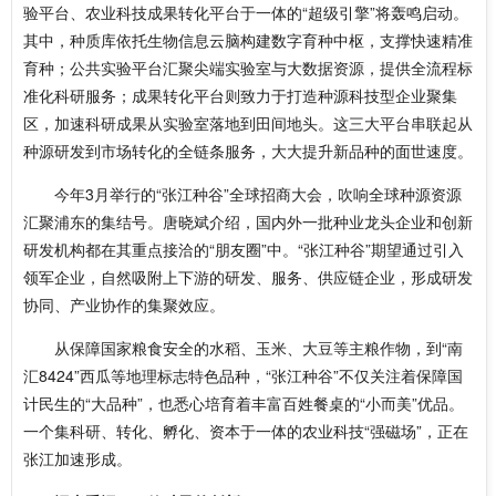
验平台、农业科技成果转化平台于一体的“超级引擎”将轰鸣启动。
其中，种质库依托生物信息云脑构建数字育种中枢，支撑快速精准
育种；公共实验平台汇聚尖端实验室与大数据资源，提供全流程标
准化科研服务；成果转化平台则致力于打造种源科技型企业聚集
区，加速科研成果从实验室落地到田间地头。这三大平台串联起从
种源研发到市场转化的全链条服务，大大提升新品种的面世速度。
今年3月举行的“张江种谷”全球招商大会，吹响全球种源资源
汇聚浦东的集结号。唐晓斌介绍，国内外一批种业龙头企业和创新
研发机构都在其重点接洽的“朋友圈”中。“张江种谷”期望通过引入
领军企业，自然吸附上下游的研发、服务、供应链企业，形成研发
协同、产业协作的集聚效应。
从保障国家粮食安全的水稻、玉米、大豆等主粮作物，到“南
汇8424”西瓜等地理标志特色品种，“张江种谷”不仅关注着保障国
计民生的“大品种”，也悉心培育着丰富百姓餐桌的“小而美”优品。
一个集科研、转化、孵化、资本于一体的农业科技“强磁场”，正在
张江加速形成。