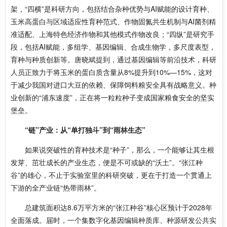
架，“四横”是科研方向，包括结合杂种优势与AI赋能的设计育种、
玉米高蛋白与区域适应性育种范式、作物固氮共生机制与AI菌剂精
准适配、上海特色经济作物和其他模式作物改良；“四纵”是研究手
段，包括AI赋能，多组学、基因编辑、合成生物学，多尺度表型，
育种与种质创新等。唐晓斌提到，通过基因编辑等前沿技术，科研
人员正致力于将玉米的蛋白质含量从8%提升到10%—15%，这对
于减少我国对进口大豆的依赖、保障饲料粮安全具有战略意义。种
业创新的“浦东速度”，正在将一粒粒种子变成国家粮食安全的坚实
堡垒。
“链”产业：从“单打独斗”到“雨林生态”
如果说突破性的育种技术是“种子”，那么，一个能够让其生根
发芽、茁壮成长的产业生态，便是不可或缺的“沃土”。“张江种
谷”的雄心，不止于实验室里的科研突破，更在于打造一个贯通上
下游的全产业链“热带雨林”。
总建筑面积达8.6万平方米的“张江种谷”核心区预计于2028年
全面落成。届时，一个集数字化基因编辑种质库、种源研发公共实