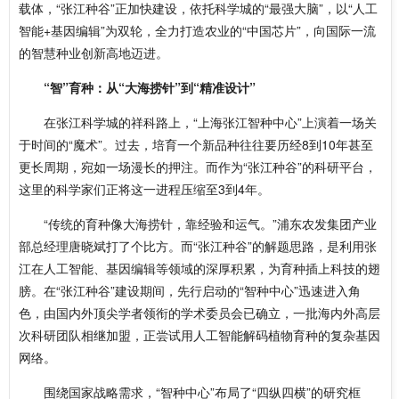
载体，“张江种谷”正加快建设，依托科学城的“最强大脑”，以“人工
智能+基因编辑”为双轮，全力打造农业的“中国芯片”，向国际一流
的智慧种业创新高地迈进。
“智”育种：从“大海捞针”到“精准设计”
在张江科学城的祥科路上，“上海张江智种中心”上演着一场关
于时间的“魔术”。过去，培育一个新品种往往要历经8到10年甚至
更长周期，宛如一场漫长的押注。而作为“张江种谷”的科研平台，
这里的科学家们正将这一进程压缩至3到4年。
“传统的育种像大海捞针，靠经验和运气。”浦东农发集团产业
部总经理唐晓斌打了个比方。而“张江种谷”的解题思路，是利用张
江在人工智能、基因编辑等领域的深厚积累，为育种插上科技的翅
膀。在“张江种谷”建设期间，先行启动的“智种中心”迅速进入角
色，由国内外顶尖学者领衔的学术委员会已确立，一批海内外高层
次科研团队相继加盟，正尝试用人工智能解码植物育种的复杂基因
网络。
围绕国家战略需求，“智种中心”布局了“四纵四横”的研究框