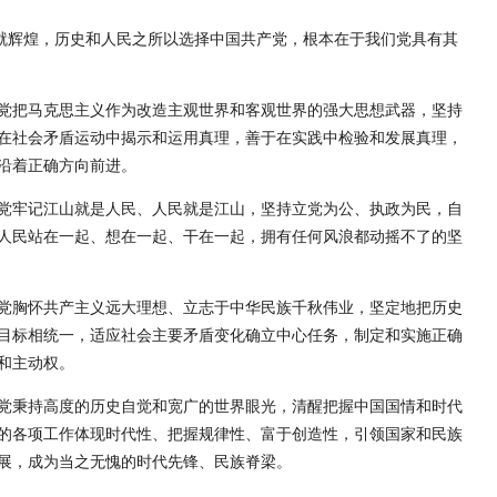
铸就辉煌，历史和人民之所以选择中国共产党，根本在于我们党具有其
党把马克思主义作为改造主观世界和客观世界的强大思想武器，坚持
在社会矛盾运动中揭示和运用真理，善于在实践中检验和发展真理，
沿着正确方向前进。
党牢记江山就是人民、人民就是江山，坚持立党为公、执政为民，自
人民站在一起、想在一起、干在一起，拥有任何风浪都动摇不了的坚
党胸怀共产主义远大理想、立志于中华民族千秋伟业，坚定地把历史
目标相统一，适应社会主要矛盾变化确立中心任务，制定和实施正确
和主动权。
党秉持高度的历史自觉和宽广的世界眼光，清醒把握中国国情和时代
的各项工作体现时代性、把握规律性、富于创造性，引领国家和民族
展，成为当之无愧的时代先锋、民族脊梁。