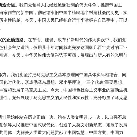
前途命运。
我们党领导人民经过波澜壮阔的伟大斗争，推翻帝国主
当家作主的新中国，彻底结束旧中国半殖民地半封建社会的历史，实
历史性跨越。今天，中国人民已经把命运牢牢掌握在自己手中，正以
。
兴的正确道路。
在革命、建设、改革和新时代的伟大实践中，我们党
色社会主义道路，仅用几十年时间就走完发达国家几百年走过的工业
奇迹。今天，中华民族伟大复兴势不可挡，展现出前所未有的光明前
命力。
我们党坚持把马克思主义基本原理同中国具体实际相结合、同
国化时代化，形成毛泽东思想、邓小平理论、“三个代表”重要思想、
丰富和发展了马克思主义。今天，中国特色社会主义事业的蓬勃生机
理性，充分展现了马克思主义的人民性和实践性，充分彰显了马克思
我们党始终站在历史正确一边、站在人类文明进步一边，以自强不息
党领导人民推进中国式现代化，创造了人类文明新形态，拓展了发展
共同体，为解决人类重大问题贡献了中国智慧、中国方案、中国力