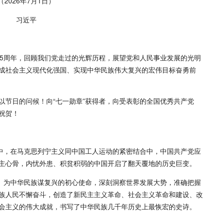
（2026年7月1日）
习近平
05周年，回顾我们党走过的光辉历程，展望党和人民事业发展的光明
成社会主义现代化强国、实现中华民族伟大复兴的宏伟目标奋勇前
以节日的问候！向“七一勋章”获得者，向受表彰的全国优秀共产党
祝贺！
醒中，在马克思列宁主义同中国工人运动的紧密结合中，中国共产党应
主心骨，内忧外患、积贫积弱的中国开启了翻天覆地的历史巨变。
福、为中华民族谋复兴的初心使命，深刻洞察世界发展大势，准确把握
族人民不懈奋斗，创造了新民主主义革命、社会主义革命和建设、改
会主义的伟大成就，书写了中华民族几千年历史上最恢宏的史诗。