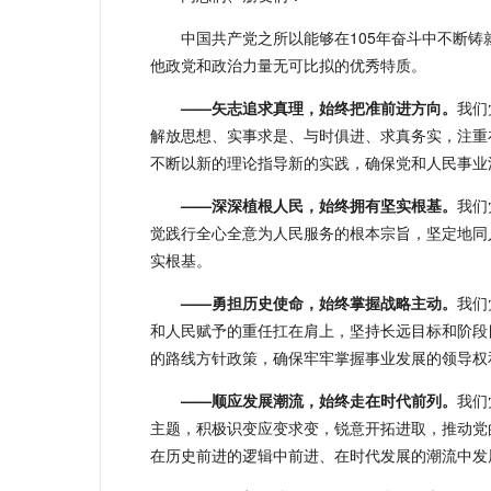
中国共产党之所以能够在105年奋斗中不断
他政党和政治力量无可比拟的优秀特质。
——矢志追求真理，始终把准前进方向。
我们
解放思想、实事求是、与时俱进、求真务实，注重
不断以新的理论指导新的实践，确保党和人民事业
——深深植根人民，始终拥有坚实根基。
我们
觉践行全心全意为人民服务的根本宗旨，坚定地同
实根基。
——勇担历史使命，始终掌握战略主动。
我们
和人民赋予的重任扛在肩上，坚持长远目标和阶段
的路线方针政策，确保牢牢掌握事业发展的领导权
——顺应发展潮流，始终走在时代前列。
我们
主题，积极识变应变求变，锐意开拓进取，推动党
在历史前进的逻辑中前进、在时代发展的潮流中发