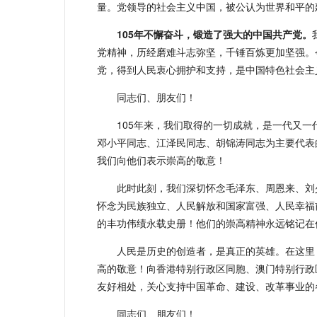
量。党领导的社会主义中国，被公认为世界和平的
105年不懈奋斗，锻造了强大的中国共产党
。
党精神，历经磨难斗志弥坚，千锤百炼更加坚强。
党，得到人民衷心拥护和支持，是中国特色社会主
同志们、朋友们！
105年来，我们取得的一切成就，是一代又
邓小平同志、江泽民同志、胡锦涛同志为主要代表
我们向他们表示崇高的敬意！
此时此刻，我们深切怀念毛泽东、周恩来、刘
怀念为民族独立、人民解放和国家富强、人民幸福
的丰功伟绩永载史册！他们的崇高精神永远铭记在
人民是历史的创造者，是真正的英雄。在这里
高的敬意！向香港特别行政区同胞、澳门特别行政
友好相处，关心支持中国革命、建设、改革事业的
同志们、朋友们！