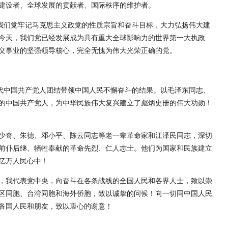
建设者、全球发展的贡献者、国际秩序的维护者。
我们党牢记马克思主义政党的性质宗旨和奋斗目标，大力弘扬伟大建
今天，我们党已经发展成为具有重大全球影响力的世界第一大执政
义事业的坚强领导核心，完全无愧为伟大光荣正确的党。
一代中国共产党人团结带领中国人民不懈奋斗的结果。以毛泽东同志、
的中国共产党人，为中华民族伟大复兴建立了彪炳史册的伟大功勋！
少奇、朱德、邓小平、陈云同志等老一辈革命家和江泽民同志，深切
前仆后继、牺牲奉献的革命先烈、仁人志士。他们为国家和民族建立
亿万人民心中！
，我代表党中央，向奋斗在各条战线的全国人民和各界人士，致以崇
区同胞、台湾同胞和海外侨胞，致以诚挚的问候！向一切同中国人民
各国人民和朋友，致以衷心的谢意！