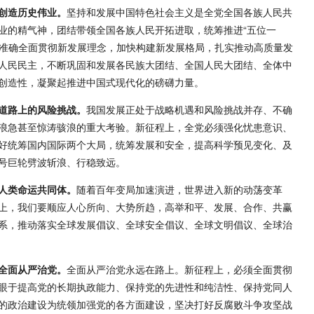
创造历史伟业。
坚持和发展中国特色社会主义是全党全国各族人民共
业的精气神，团结带领全国各族人民开拓进取，统筹推进“五位一
整准确全面贯彻新发展理念，加快构建新发展格局，扎实推动高质量发
人民民主，不断巩固和发展各民族大团结、全国人民大团结、全体中
创造性，凝聚起推进中国式现代化的磅礴力量。
道路上的风险挑战。
我国发展正处于战略机遇和风险挑战并存、不确
浪急甚至惊涛骇浪的重大考验。新征程上，全党必须强化忧患意识、
好统筹国内国际两个大局，统筹发展和安全，提高科学预见变化、及
号巨轮劈波斩浪、行稳致远。
人类命运共同体。
随着百年变局加速演进，世界进入新的动荡变革
上，我们要顺应人心所向、大势所趋，高举和平、发展、合作、共赢
系，推动落实全球发展倡议、全球安全倡议、全球文明倡议、全球治
全面从严治党。
全面从严治党永远在路上。新征程上，必须全面贯彻
眼于提高党的长期执政能力、保持党的先进性和纯洁性、保持党同人
的政治建设为统领加强党的各方面建设，坚决打好反腐败斗争攻坚战