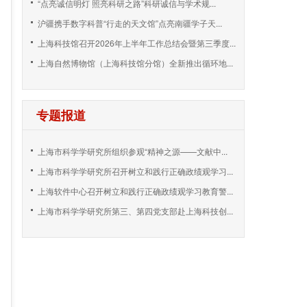
“点亮诚信明灯 照亮科研之路”科研诚信与学术规...
沪疆携手数字科普“行走的天文馆”点亮南疆学子天...
上海科技馆召开2026年上半年工作总结会暨第三季度...
上海自然博物馆（上海科技馆分馆）全新推出循环地...
专题报道
上海市科学学研究所组织参观“精神之源——文献中...
上海市科学学研究所召开树立和践行正确政绩观学习...
上海软件中心召开树立和践行正确政绩观学习教育警...
上海市科学学研究所第三、第四党支部赴上海科技创...