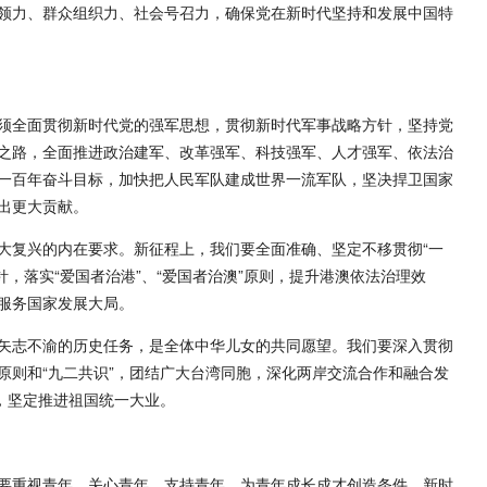
领力、群众组织力、社会号召力，确保党在新时代坚持和发展中国特
须全面贯彻新时代党的强军思想，贯彻新时代军事战略方针，坚持党
之路，全面推进政治建军、改革强军、科技强军、人才强军、依法治
一百年奋斗目标，加快把人民军队建成世界一流军队，坚决捍卫国家
出更大贡献。
大复兴的内在要求。新征程上，我们要全面准确、坚定不移贯彻“一
方针，落实“爱国者治港”、“爱国者治澳”原则，提升港澳依法治理效
服务国家发展大局。
矢志不渝的历史任务，是全体中华儿女的共同愿望。我们要深入贯彻
原则和“九二共识”，团结广大台湾同胞，深化两岸交流合作和融合发
，坚定推进祖国统一大业。
要重视青年、关心青年、支持青年，为青年成长成才创造条件。新时