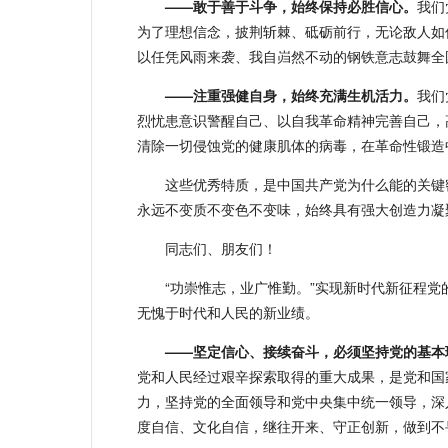
——敢于善于斗争，始终保持必胜信心。
我们
为了理想信念，披荆斩棘、砥砺前行，无论敌人如
以任凭风雨来袭、我自岿然不动的钢铁意志鼓舞全
——注重强健自身，始终充满生机活力。
我们
烈忧患意识警醒自己、以自我革命精神完善自己，
清除一切侵蚀党的健康肌体的病毒，在革命性锻造
这些优秀特质，是中国共产党为什么能的关键
永远不变质不变色不变味，始终具有强大创造力凝
同志们、朋友们！
“功崇惟志，业广惟勤。”实现新时代新征程
无愧于时代和人民的新业绩。
——坚定信心、接续奋斗，必须坚持党的基本
党和人民经过艰辛探索取得的重大成果，是党和国
力，坚持党的全面领导和党中央集中统一领导，深
度自信、文化自信，继往开来、守正创新，做到不