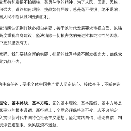
党坚持和发扬不怕牺牲、英勇斗争的精神，为了人民、国家、民族，
何强大、道路如何艰险、挑战如何严峻，总是毫不畏惧、绝不退缩，
国人民不断从胜利走向胜利。
党清醒认识到打铁必须自身硬，善于以时代发展要求审视自己、以强
高度重视自身建设，坚决清除一切损害党的先进性和纯洁性的因素、
中更加坚强有力。
密码。我们要结合新的实际，把党的优秀特质不断发扬光大，确保党
聚力战斗力。
党的使命任务，要求全体中国共产党人坚定信心、接续奋斗，不断创造
理论、基本路线、基本方略。
党的基本理论、基本路线、基本方略是
家事业的根本遵循。新征程上，全党必须保持道不变、志不改的定
入贯彻新时代中国特色社会主义思想，坚定道路自信、理论自信、制
畏浮云遮望眼、乘风破浪不迷航。