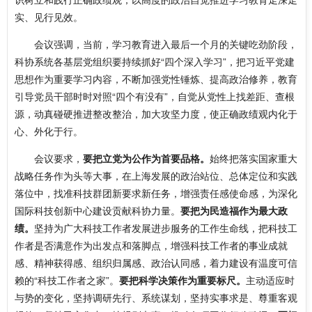
实、见行见效。
会议强调，当前，学习教育进入最后一个月的关键吃劲阶段，
科协系统各基层党组织要持续抓好“四个深入学习”，把习近平党建
思想作为重要学习内容，不断加强党性锤炼、提高政治修养，教育
引导党员干部时时对照“四个有没有”，自觉从党性上找差距、查根
源，动真碰硬推进整改整治，加大攻坚力度，使正确政绩观内化于
心、外化于行。
会议要求，
要把立党为公作为首要品格。
始终把落实国家重大
战略任务作为头等大事，在上海发展的政治站位、总体定位和实践
落位中，找准科技群团新要求新任务，增强责任感使命感，为深化
国际科技创新中心建设贡献科协力量。
要把为民造福作为最大政
绩。
坚持为广大科技工作者发展进步服务的工作生命线，把科技工
作者是否满意作为出发点和落脚点，增强科技工作者的事业成就
感、精神获得感、组织归属感、政治认同感，着力建设有温度可信
赖的“科技工作者之家”。
要把科学决策作为重要标尺。
主动适应时
与势的变化，坚持调研先行、系统谋划，坚持实事求是、尊重客观