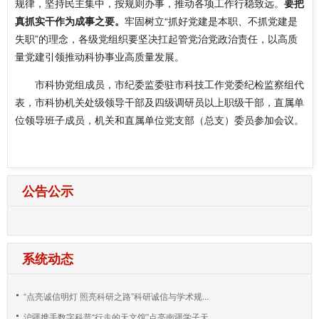
规律，坚持民主集中，按规则办事，推动各项工作行稳致远。
要把
真抓实干作为成事之要。
牢固树立“抓好党建是本职、不抓党建是
失职”的理念，各级党组织要坚决扛起管党治党政治责任，以高质
量党建引领推动科协事业高质量发展。
市科协党组成员，市纪委监委驻市科技工作党委纪检监察组代
表，市科协机关处级领导干部及四级调研员以上职级干部，直属单
位领导班子成员，机关和直属单位党支部（总支）委员参加会议。
公告公示
系统动态
“点亮诚信明灯 照亮科研之路”科研诚信与学术规...
沪疆携手数字科普“行走的天文馆”点亮南疆学子天...