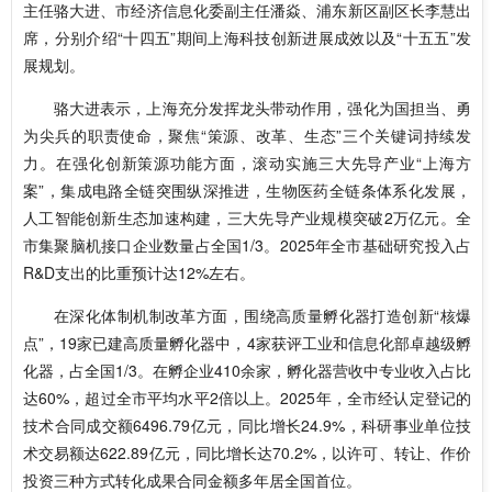
主任骆大进、市经济信息化委副主任潘焱、浦东新区副区长李慧出
席，分别介绍“十四五”期间上海科技创新进展成效以及“十五五”发
展规划。
骆大进表示，上海充分发挥龙头带动作用，强化为国担当、勇
为尖兵的职责使命，聚焦“策源、改革、生态”三个关键词持续发
力。在强化创新策源功能方面，滚动实施三大先导产业“上海方
案”，集成电路全链突围纵深推进，生物医药全链条体系化发展，
人工智能创新生态加速构建，三大先导产业规模突破2万亿元。全
市集聚脑机接口企业数量占全国1/3。2025年全市基础研究投入占
R&D支出的比重预计达12%左右。
在深化体制机制改革方面，围绕高质量孵化器打造创新“核爆
点”，19家已建高质量孵化器中，4家获评工业和信息化部卓越级孵
化器，占全国1/3。在孵企业410余家，孵化器营收中专业收入占比
达60%，超过全市平均水平2倍以上。2025年，全市经认定登记的
技术合同成交额6496.79亿元，同比增长24.9%，科研事业单位技
术交易额达622.89亿元，同比增长达70.2%，以许可、转让、作价
投资三种方式转化成果合同金额多年居全国首位。