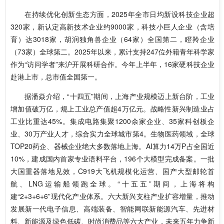
在持续优化创新生态方面，2025年全市日均新设科技企业超
320家，新认定高新技术企业约9000家，科技小巨人企业（含培
育）达3018家，胡润独角兽企业（64家）全国第二，瞪羚企业
（73家）全球第二。2025年以来，累计支持247位外籍青年科学家
作为“访问学者”来沪开展科研合作。今年上半年，16家硬科技企业
赴港上市，总市值全国第一。
据潘焱介绍，“十四五”期间，上海产业规模迈上新台阶，工业
增加值破万亿，规上工业总产值超4万亿元。战略性新兴制造业占
工业比重达45%。集成电路集聚1200余家企业、35家科创板企
业、30万产业人才，综合实力全球城市第4。生物医药领域，全球
TOP20药企、器械企业绝大多数落地上海。AI算力14万P占全国近
10%，建成国内首家专业语料平台，196个大模型完成备案。一批
大国重器落地见效，C919大飞机规模化运营、国产大型邮轮首
航、LNG运输船领跑全球。“十五五”期间，上海将构
建“2+3+6+6”现代化产业体系。六大新兴支柱产业扩容增量，推动
发展新一代电子信息、高端装备、智能网联新能源汽车、先进材
料、新能源及绿色低碳、时尚消费品等六大产业，未来五年力争新