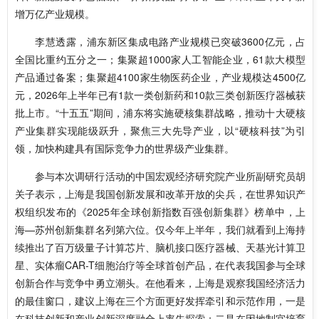
增万亿产业规模。
李慧透露，浦东新区集成电路产业规模已突破3600亿元，占
全国比重约五分之一；集聚超1000家人工智能企业，61款大模型
产品通过备案；集聚超4100家生物医药企业，产业规模达4500亿
元，2026年上半年已有1款一类创新药和10款三类创新医疗器械获
批上市。“十五五”期间，浦东将实施硬核集群战略，推动十大硬核
产业集群实现能级跃升，聚焦三大先导产业，以“硬核科技”为引
领，加快构建具有国际竞争力的世界级产业集群。
参与本次调研行活动的中国宏观经济研究院产业所副研究员胡
关子表示，上海是我国创新发展和改革开放的尖兵，在世界知识产
权组织发布的《2025年全球创新指数百强创新集群》榜单中，上
海—苏州创新集群名列第六位。仅今年上半年，我们就看到上海持
续推出了百万级量子计算芯片、脑机接口医疗器械、天基光计算卫
星、实体瘤CAR-T细胞治疗等全球首创产品，在代表我国参与全球
创新合作与竞争中勇立潮头。在他看来，上海是观察我国经济活力
的最佳窗口，建议上海在三个方面更好发挥牵引和示范作用，一是
在科技创新和产业创新深度融合上率先探索；二是在因地制宜培育