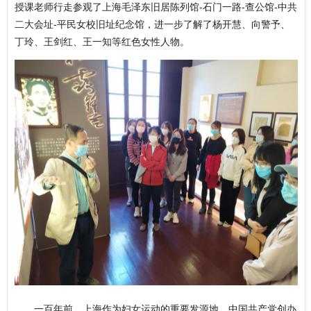
授课老师行走参观了上海毛泽东旧居陈列馆-石门一路-查公馆-中共
二大会址-平民女校旧址纪念馆，进一步了解了杨开慧、向警予、
丁玲、王剑红、王一知等红色女性人物。
一百年前，上海作为妇女运动的重要发源地，中国共产党创办