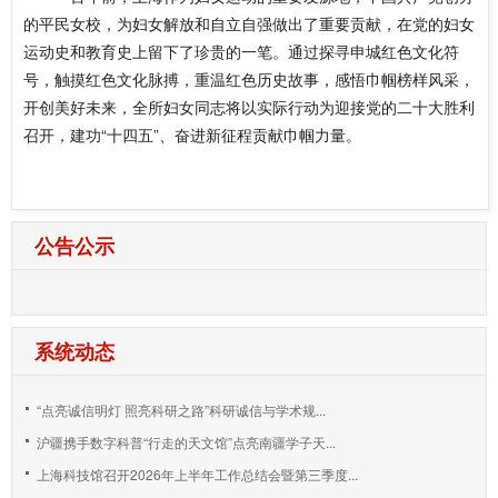
的平民女校，为妇女解放和自立自强做出了重要贡献，在党的妇女
运动史和教育史上留下了珍贵的一笔。通过探寻申城红色文化符
号，触摸红色文化脉搏，重温红色历史故事，感悟巾帼榜样风采，
开创美好未来，全所妇女同志将以实际行动为迎接党的二十大胜利
召开，建功“十四五”、奋进新征程贡献巾帼力量。
公告公示
系统动态
“点亮诚信明灯 照亮科研之路”科研诚信与学术规...
沪疆携手数字科普“行走的天文馆”点亮南疆学子天...
上海科技馆召开2026年上半年工作总结会暨第三季度...