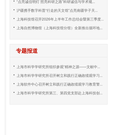
“点亮诚信明灯 照亮科研之路”科研诚信与学术规...
沪疆携手数字科普“行走的天文馆”点亮南疆学子天...
上海科技馆召开2026年上半年工作总结会暨第三季度...
上海自然博物馆（上海科技馆分馆）全新推出循环地...
专题报道
上海市科学学研究所组织参观“精神之源——文献中...
上海市科学学研究所召开树立和践行正确政绩观学习...
上海软件中心召开树立和践行正确政绩观学习教育警...
上海市科学学研究所第三、第四党支部赴上海科技创...