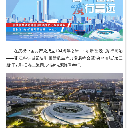
在庆祝中国共产党成立104周年之际，“向‘新’出发·‘质’行高远
——张江科学城党建引领新质生产力发展峰会暨‘尖峰论坛’第三
期”于7月4日在上海同步辐射光源隆重举行。