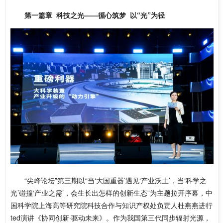
第一篇章 科技之光——循心筑梦 以“光”为径
“尖峰论坛”第三期以“当‘大国重器’遇见‘产业沃土’，当‘科学之
光’碰撞‘产业之需’，会生长出怎样的创新生态”为主题拉开序幕，中
国科学院上海高等研究院科技合作与知识产权处负责人杜燕燕进行
ted演讲《协同创新·驱动未来》。作为我国第三代同步辐射光源，