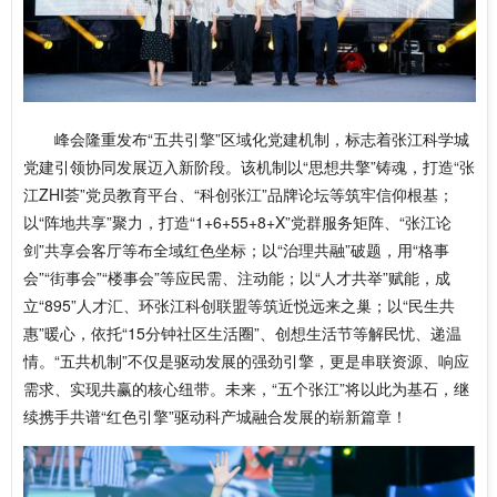
峰会隆重发布“五共引擎”区域化党建机制，标志着张江科学城
党建引领协同发展迈入新阶段。该机制
以“思想共擎”铸魂，
打造“张
江ZHI荟”党员教育平台、“科创张江”品牌论坛等筑牢信仰根基；
以“阵地共享”聚力，
打造“1+6+55+8+X”党群服务矩阵、“张江论
剑”共享会客厅等布全域红色坐标；
以“治理共融”破题，
用“格事
会”“街事会”“楼事会”等应民需、注动能；
以“人才共举”赋能，
成
立“895”人才汇、环张江科创联盟等筑近悦远来之巢；
以“民生共
惠”暖心，
依托“15分钟社区生活圈”、创想生活节等解民忧、递温
情。“五共机制”不仅是驱动发展的强劲引擎，更是串联资源、响应
需求、实现共赢的核心纽带。未来，“五个张江”将以此为基石，继
续携手共谱“红色引擎”驱动科产城融合发展的崭新篇章！