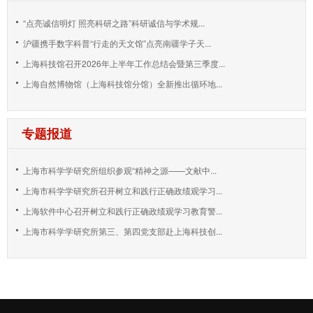
“点亮诚信明灯 照亮科研之路”科研诚信与学术规...
沪疆携手数字科普“行走的天文馆”点亮南疆学子天...
上海科技馆召开2026年上半年工作总结会暨第三季度...
上海自然博物馆（上海科技馆分馆）全新推出循环地...
专题报道
上海市科学学研究所组织参观“精神之源——文献中...
上海市科学学研究所召开树立和践行正确政绩观学习...
上海软件中心召开树立和践行正确政绩观学习教育警...
上海市科学学研究所第三、第四党支部赴上海科技创...