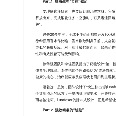
Part.1
顺着生理“节律”做药
要理解这项研究，先要回到胆汁酸本身。它像
释放出来，完成消化任务；空腹时，它又迅速回落
关”。
过去20多年里，全球不少药企都曾开发FX
徐华强用香水作比喻：香水刚放到鼻子前，人会觉
类似的脱敏反应。对于胆汁酸代谢而言，如果药物
性和有效性都可能受到影响。
徐华强团队和李佳团队提出了药物设计“第一
恢复生理规律。李佳把这个思路概括为“道法自然”
健康的核心，治疗就应该从病理状态回归到生理状
沿着这一思路，团队设计了“快进快出”的Lina
个菜地浇水的比方：干旱的菜地需要水，开关打开
而会被淹坏。Linafexor的脉冲式设计，正是希
Part.2
强效精准的“钥匙”