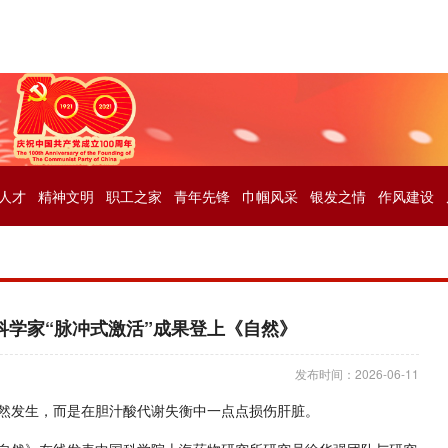
人才
精神文明
职工之家
青年先锋
巾帼风采
银发之情
作风建设
科学家“脉冲式激活”成果登上《自然》
发布时间：2026-06-11
然发生，而是在胆汁酸代谢失衡中一点点损伤肝脏。