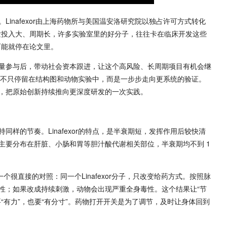
inafexor由上海药物所与美国温安洛研究院以独占许可方式转化
发投入大、周期长，许多实验室里的好分子，往往卡在临床开发这些
可能就停在论文里。
量参与后，带动社会资本跟进，让这个高风险、长周期项目有机会继
xor不只停留在结构图和动物实验中，而是一步步走向更系统的验证。
，把原始创新持续推向更深度研发的一次实践。
样的节奏。Linafexor的特点，是半衰期短，发挥作用后较快清
主要分布在肝脏、小肠和胃等胆汁酸代谢相关部位，半衰期均不到 1
个很直接的对照：同一个Linafexor分子，只改变给药方式。按照脉
性；如果改成持续刺激，动物会出现严重全身毒性。这个结果让“节
“有力”，也要“有分寸”。药物打开开关是为了调节，及时让身体回到