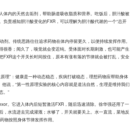
人体内的天然去垢剂，帮助肠道吸收脂质和营养。吃饭后，胆汁酸被
。负责感知胆汁酸变化的FXR，可以理解为胆汁酸代谢的一个“总开
R激动剂。传统思路往往追求药物在体内停留更久，以便持续发挥作用。
得很香；闻久了，嗅觉就会变迟钝。受体面对长期刺激，也可能产生
把FXR这个开关长时间按住，原本有涨有落的节律就会被打乱，安全
性原理”：健康是一种动态稳态，疾病打破稳态，理想药物应帮助身体
。他说，“第一性原理实验的核心内容就是道法自然，生理是维持我们
态。”
fexor。它进入体内后短暂激活FXR，随后迅速清除。徐华强还用了一
后，水流进去完成灌溉；水够了，开关就要关上。水一直流，菜地反
望让药物按照身体节律发挥作用。