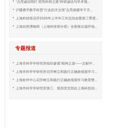
“点亮诚信明灯 照亮科研之路”科研诚信与学术规...
沪疆携手数字科普“行走的天文馆”点亮南疆学子天...
上海科技馆召开2026年上半年工作总结会暨第三季度...
上海自然博物馆（上海科技馆分馆）全新推出循环地...
专题报道
上海市科学学研究所组织参观“精神之源——文献中...
上海市科学学研究所召开树立和践行正确政绩观学习...
上海软件中心召开树立和践行正确政绩观学习教育警...
上海市科学学研究所第三、第四党支部赴上海科技创...