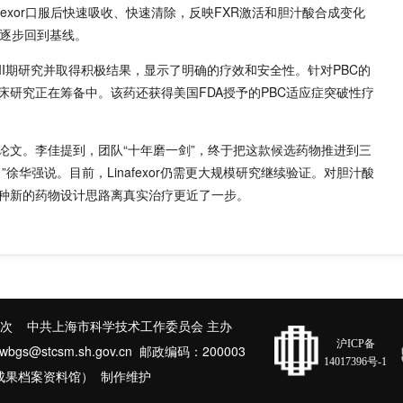
fexor口服后快速吸收、快速清除，反映FXR激活和胆汁酸合成变化
内逐步回到基线。
向完成II期研究并取得积极结果，显示了明确的疗效和安全性。针对PBC的
I期临床研究正在筹备中。该药还获得美国FDA授予的PBC适应症突破性疗
论文。李佳提到，团队“十年磨一剑”，终于把这款候选药物推进到三
徐华强说。目前，Linafexor仍需更大规模研究继续验证。对胆汁酸
种新的药物设计思路离真实治疗更近了一步。
次 中共上海市科学技术工作委员会 主办
沪ICP备
@stcsm.sh.gov.cn 邮政编码：200003
14017396号-1
成果档案资料馆） 制作维护