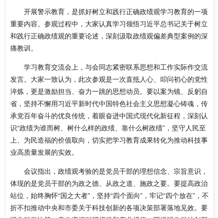
开展警示教育，是抓好树立和践行正确政绩观学习教育的一项
重要内容。参观过程中，大家认真学习领悟习近平总书记关于树立
和践行正确政绩观的重要论述，深刻汲取政绩观偏差典型案例的深
痛教训。
学习教育交流会上，与会同志紧密联系思想和工作实际作交流
发言。大家一致认为，此次参观是一次直抵人心、叩问初心的党性
淬炼，更是激励担当、奋力一跳的思想动员。要以案为镜、反躬自
省，坚持不懈用习近平新时代中国特色社会主义思想凝心铸魂，传
承党百年奋斗的优良传统，着眼奋进中国式现代化新征程，深刻认
识“政绩为谁而树、树什么样的政绩、靠什么树政绩”，坚守人民至
上、为民造福的价值取向，切实把学习教育成果转化为推动科技事
业高质量发展的实效。
会议指出，政绩观考验的是党员干部的理想信念、宗旨意识，
体现的是党员干部的为政之德、从政之道、施政之要。要提高政治
站位，始终胸怀“国之大者”，坚持“四个面向”，牢记“四个放在”，不
折不扣推动中央和市委关于科技创新的各项决策部署落地见效。要