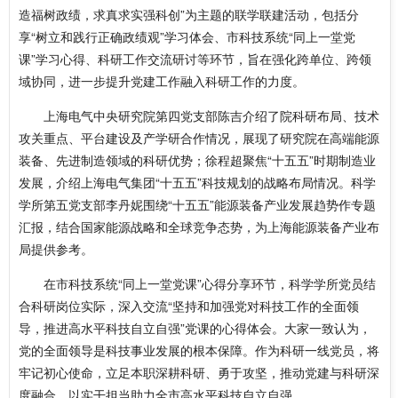
造福树政绩，求真求实强科创”为主题的联学联建活动，包括分
享“树立和践行正确政绩观”学习体会、市科技系统“同上一堂党
课”学习心得、科研工作交流研讨等环节，旨在强化跨单位、跨领
域协同，进一步提升党建工作融入科研工作的力度。
上海电气中央研究院第四党支部陈吉介绍了院科研布局、技术
攻关重点、平台建设及产学研合作情况，展现了研究院在高端能源
装备、先进制造领域的科研优势；徐程超聚焦“十五五”时期制造业
发展，介绍上海电气集团“十五五”科技规划的战略布局情况。科学
学所第五党支部李丹妮围绕“十五五”能源装备产业发展趋势作专题
汇报，结合国家能源战略和全球竞争态势，为上海能源装备产业布
局提供参考。
在市科技系统“同上一堂党课”心得分享环节，科学学所党员结
合科研岗位实际，深入交流“坚持和加强党对科技工作的全面领
导，推进高水平科技自立自强”党课的心得体会。大家一致认为，
党的全面领导是科技事业发展的根本保障。作为科研一线党员，将
牢记初心使命，立足本职深耕科研、勇于攻坚，推动党建与科研深
度融合，以实干担当助力全市高水平科技自立自强。