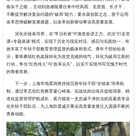
炼实干之能 ，主动到急难险重任务中经风雨、见世面、长才干，
不断提升解决复杂问题的“破局”能力；要永葆创新之志，善于运用
改革思维破解发展难题，以改革创新驱动事业高质量发展。
深化全链条培养，在“常治长效”中激发奋进之力。此次“行走党
课+专题座谈”模式，实现了历史与现实对话、感召与实践统一，有
效丰富了年轻干部教育管理监督的载体和形式。青年干部纷纷表
示，要将赓续红色血脉转化为攻坚克难的锐气，转化为破局立新的
行动，争当“红色传人”与“改革尖兵”，以实干实绩书写无愧于时代
的青春答卷。
下一步，上海市地震局将持续完善年轻干部“全链条”培养机
制，通过常态化红色教育凝心铸魂、实战化岗位练兵提能强基、精
准化监督管理护航成长，着力锻造一支忠诚干净担当的高素质专业
化年轻干部队伍，为上海防震减灾事业高质量发展注入源源不断的
青春动能。