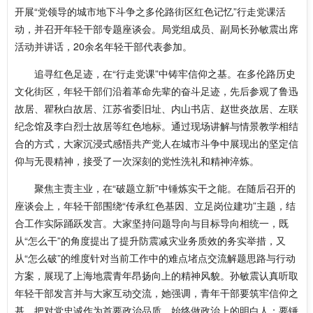
开展“党领导的城市地下斗争之多伦路街区红色记忆”行走党课活
动，并召开年轻干部专题座谈会。局党组成员、副局长孙敏震出席
活动并讲话，20余名年轻干部代表参加。
追寻红色足迹，在“行走党课”中铸牢信仰之基。在多伦路历史
文化街区，年轻干部们沿着革命先辈的奋斗足迹，先后参观了鲁迅
故居、瞿秋白故居、江苏省委旧址、内山书店、赵世炎故居、左联
纪念馆及李白烈士故居等红色地标。通过现场讲解与情景教学相结
合的方式，大家沉浸式感悟共产党人在城市斗争中展现出的坚定信
仰与无畏精神，接受了一次深刻的党性洗礼和精神淬炼。
聚焦主责主业，在“破题立新”中锤炼实干之能。在随后召开的
座谈会上，年轻干部围绕“传承红色基因、立足岗位建功”主题，结
合工作实际踊跃发言。大家坚持问题导向与目标导向相统一，既
从“怎么干”的角度提出了提升防震减灾业务质效的务实举措，又
从“怎么破”的维度针对当前工作中的难点堵点交流解题思路与行动
方案，展现了上海地震青年昂扬向上的精神风貌。孙敏震认真听取
年轻干部发言并与大家互动交流，她强调，青年干部要筑牢信仰之
基，把对党忠诚作为首要政治品质，始终做政治上的明白人；要锤