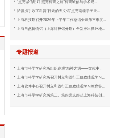
“点亮诚信明灯 照亮科研之路”科研诚信与学术规...
沪疆携手数字科普“行走的天文馆”点亮南疆学子天...
上海科技馆召开2026年上半年工作总结会暨第三季度...
上海自然博物馆（上海科技馆分馆）全新推出循环地...
专题报道
上海市科学学研究所组织参观“精神之源——文献中...
上海市科学学研究所召开树立和践行正确政绩观学习...
上海软件中心召开树立和践行正确政绩观学习教育警...
上海市科学学研究所第三、第四党支部赴上海科技创...