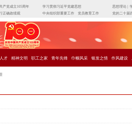
人才
精神文明
职工之家
青年先锋
巾帼风采
银发之情
作风建设
课