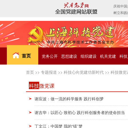
首页
党务公开
思想建设
组织建设
机关党建
科技
首页
>>
专题报道
>>
科技心向党建功新时代
>>
科技微党
科技
微党课
谢应波：做一流的科学服务 践行科创梦
谢吉华：以匠心 致初心 践行科创服务者的使命担当
丁文江：中国梦 我的“镁”梦